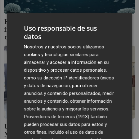
Exploradores del océano: el reto de
Uso responsable de sus
innovación de Navantia para la comunidad
datos
científica
Nosotros y nuestros socios utilizamos
cookies y tecnologías similares para
almacenar y acceder a información en su
dispositivo y procesar datos personales,
como su dirección IP, identificadores únicos
y datos de navegación, para ofrecer
anuncios y contenido personalizados, medir
anuncios y contenido, obtener información
sobre la audiencia y mejorar los servicios.
Proveedores de terceros (1913)
también
pueden procesar sus datos para estos y
Un consorcio europeo liderado por
otros fines, incluido el uso de datos de
Navantia firma un acuerdo para diseñar y