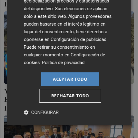
geolocalización precisos y características
producir nuevas corbetas
del dispositivo. Sus elecciones se aplican
solo a este sitio web. Algunos proveedores
pueden basarse en el interés legítimo en
lugar del consentimiento; tiene derecho a
oponerse en
Configuración de publicidad
.
Puede retirar su consentimiento en
cualquier momento en
Configuración de
cookies
.
Política de privacidad
ACEPTAR TODO
Movilización en Cartagena: el Comité de
RECHAZAR TODO
Empresa presiona a la ministra Montero
por los incumplimientos en Navantia
CONFIGURAR