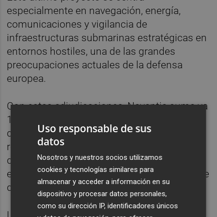
especialmente en navegación, energía,
comunicaciones y vigilancia de
infraestructuras submarinas estratégicas en
entornos hostiles, una de las grandes
preocupaciones actuales de la defensa
europea.
Con estas adjudicaciones, Navantia suma ya
18 programas vinculados al Fondo Europeo
Uso responsable de sus
de Defensa y sus iniciativas precursoras,
datos
reforzando su papel como socio estratégico
Nosotros y nuestros socios utilizamos
de referencia para la industria militar
cookies y tecnologías similares para
europea y para los ministerios de Defensa de
almacenar y acceder a información en su
distintos países de la Unión.
dispositivo y procesar datos personales,
como su dirección IP, identificadores únicos
La compañía española continúa así