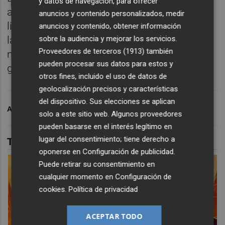
y datos de navegación, para ofrecer
ampliando su presencia en proyectos
anuncios y contenido personalizados, medir
ligados a la autonomía estratégica europea,
anuncios y contenido, obtener información
sobre la audiencia y mejorar los servicios.
la digitalización naval y el desarrollo de
Proveedores de terceros (1913)
también
nuevas capacidades militares de última
pueden procesar sus datos para estos y
generación.
otros fines, incluido el uso de datos de
geolocalización precisos y características
del dispositivo. Sus elecciones se aplican
ARCHIVADO EN
NAVANTIA
NAVANTIA CARTAGENA
solo a este sitio web. Algunos proveedores
pueden basarse en el interés legítimo en
lugar del consentimiento; tiene derecho a
TAMBIÉN TE PUEDE INTERESAR
oponerse en
Configuración de publicidad
.
Puede retirar su consentimiento en
cualquier momento en
Configuración de
cookies
.
Política de privacidad
ACEPTAR TODO