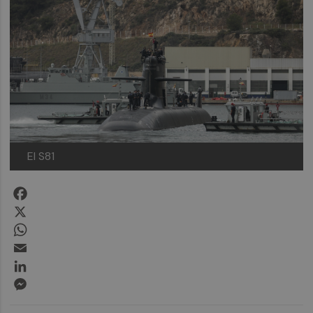
El S81
Facebook
X
WhatsApp
Email
LinkedIn
Messenger