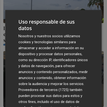
Uso responsable de sus
La carretera que une Lorca con La Hoya
datos
estrena nueva iluminación y mejora su
Nosotros y nuestros socios utilizamos
seguridad
cookies y tecnologías similares para
PLAZA
almacenar y acceder a información en su
dispositivo y procesar datos personales,
como su dirección IP, identificadores únicos
y datos de navegación, para ofrecer
anuncios y contenido personalizados, medir
anuncios y contenido, obtener información
sobre la audiencia y mejorar los servicios.
Proveedores de terceros (1725)
también
pueden procesar sus datos para estos y
otros fines, incluido el uso de datos de