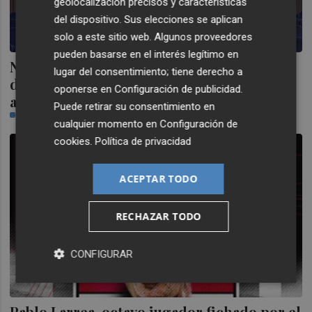
geolocalización precisos y características
del dispositivo. Sus elecciones se aplican
solo a este sitio web. Algunos proveedores
pueden basarse en el interés legítimo en
Nuevo Plan de Igualdad en San Javier:
lugar del consentimiento; tiene derecho a
diagnóstico, objetivos y prevención del
oponerse en
Configuración de publicidad
.
acoso
Puede retirar su consentimiento en
PLAZA
cualquier momento en
Configuración de
cookies
.
Política de privacidad
ACEPTAR TODO
RECHAZAR TODO
CONFIGURAR
Pablo Larrea, octavo jugador fichado por el