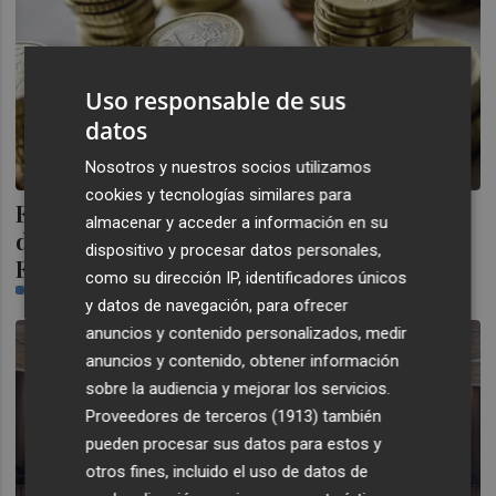
Uso responsable de sus
datos
Nosotros y nuestros socios utilizamos
cookies y tecnologías similares para
El euro cae hasta 1,1660 dólares tras los
almacenar y acceder a información en su
datos robustos del mercado laboral de
dispositivo y procesar datos personales,
EEUU
como su dirección IP, identificadores únicos
PLAZA
y datos de navegación, para ofrecer
anuncios y contenido personalizados, medir
anuncios y contenido, obtener información
sobre la audiencia y mejorar los servicios.
Proveedores de terceros (1913)
también
pueden procesar sus datos para estos y
otros fines, incluido el uso de datos de