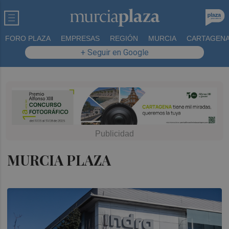
FORO PLAZA
EMPRESAS
REGIÓN
MURCIA
CARTAGEN
+ Seguir en Google
MURCIA PLAZA