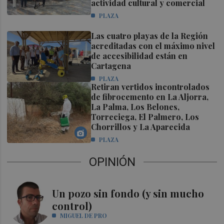
actividad cultural y comercial
PLAZA
Las cuatro playas de la Región
acreditadas con el máximo nivel
de accesibilidad están en
Cartagena
PLAZA
Retiran vertidos incontrolados
de fibrocemento en La Aljorra,
La Palma, Los Belones,
Torreciega, El Palmero, Los
Chorrillos y La Aparecida
PLAZA
OPINIÓN
Un pozo sin fondo (y sin mucho
control)
MIGUEL DE PRO