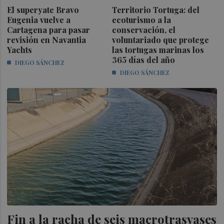
El superyate Bravo
Territorio Tortuga: del
Eugenia vuelve a
ecoturismo a la
Cartagena para pasar
conservación, el
revisión en Navantia
voluntariado que protege
Yachts
las tortugas marinas los
365 días del año
DIEGO SÁNCHEZ
DIEGO SÁNCHEZ
Fin a la racha de seis macrotrasvases