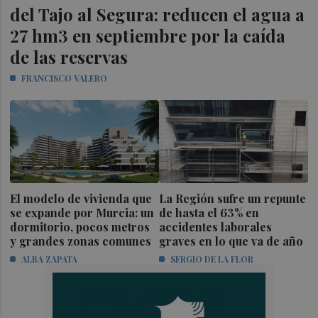
del Tajo al Segura: reducen el agua a
27 hm3 en septiembre por la caída
de las reservas
FRANCISCO VALERO
El modelo de vivienda que
La Región sufre un repunte
se expande por Murcia: un
de hasta el 63% en
dormitorio, pocos metros
accidentes laborales
y grandes zonas comunes
graves en lo que va de año
ALBA ZAPATA
SERGIO DE LA FLOR