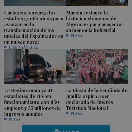
Cartagena encarga los
Murcia restaura la
estudios geotécnicos para
histórica chimenea de
avanzar en la
Algezares para preservar
transformación de los
su memoria industrial
túneles del Espalmador en
PLAZA
un museo naval
DIEGO SÁNCHEZ
La Región suma ya 46
La Fiesta de la Vendimia de
estaciones de ITV en
Jumilla aspira a ser
funcionamiento con 850
declarada de Interés
empleos y 55 millones de
Turístico Nacional
ingresos anuales
PLAZA
PLAZA