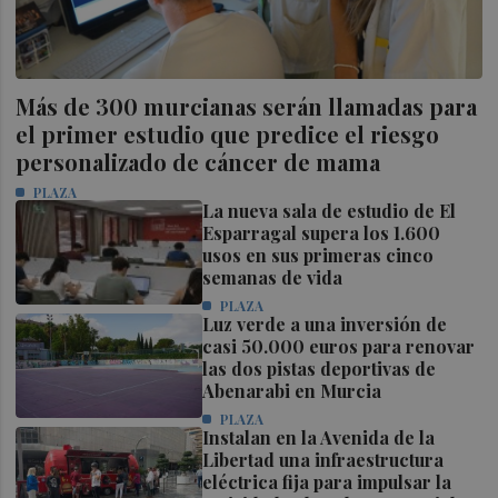
Más de 300 murcianas serán llamadas para
el primer estudio que predice el riesgo
personalizado de cáncer de mama
PLAZA
La nueva sala de estudio de El
Esparragal supera los 1.600
usos en sus primeras cinco
semanas de vida
PLAZA
Luz verde a una inversión de
casi 50.000 euros para renovar
las dos pistas deportivas de
Abenarabi en Murcia
PLAZA
Instalan en la Avenida de la
Libertad una infraestructura
eléctrica fija para impulsar la