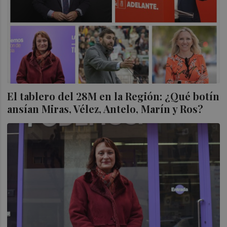
El tablero del 28M en la Región: ¿Qué botín
ansían Miras, Vélez, Antelo, Marín y Ros?