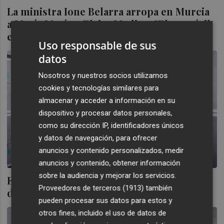
La ministra Ione Belarra arropa en Murcia
a María Marín y Elvira Medina: "El voto útil
es Podemos
Uso responsable de sus
datos
Nosotros y nuestros socios utilizamos
cookies y tecnologías similares para
almacenar y acceder a información en su
dispositivo y procesar datos personales,
como su dirección IP, identificadores únicos
y datos de navegación, para ofrecer
anuncios y contenido personalizados, medir
anuncios y contenido, obtener información
sobre la audiencia y mejorar los servicios.
El debate electoral se suspende
Proveedores de terceros (1913)
también
definitivamente
pueden procesar sus datos para estos y
otros fines, incluido el uso de datos de