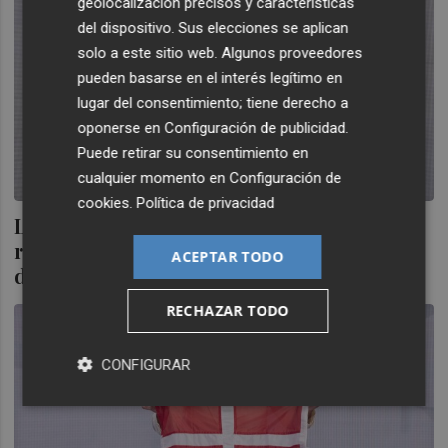
geolocalización precisos y características
del dispositivo. Sus elecciones se aplican
solo a este sitio web. Algunos proveedores
pueden basarse en el interés legítimo en
lugar del consentimiento; tiene derecho a
oponerse en
Configuración de publicidad
.
Puede retirar su consentimiento en
cualquier momento en
Configuración de
cookies
.
Política de privacidad
La Junta Electoral Central desestima el
recurso de Podemos y ratifica que Marín
ACEPTAR TODO
debía ceder su sitio a Vidal
RECHAZAR TODO
CONFIGURAR