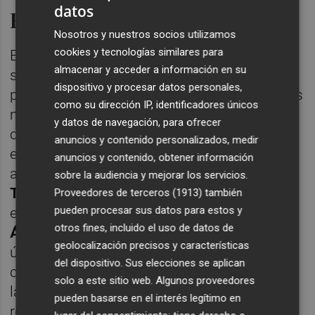
datos
El test del algodón de Vox
Nosotros y nuestros socios utilizamos
cookies y tecnologías similares para
Es la hora de la verdad de Vox. Desde su
almacenar y acceder a información en su
salida de los Gobiernos autonómicos, el
dispositivo y procesar datos personales,
partido, y pese a los titubeos de los primeros
como su dirección IP, identificadores únicos
meses en la oposición, comenzó una espiral
y datos de navegación, para ofrecer
creciente en las encuestas. El cénit llegó
anuncios y contenido personalizados, medir
este verano, con Vox en el centro de la
anuncios y contenido, obtener información
actualidad informativa, con los casos de
sobre la audiencia y mejorar los servicios.
Torre Pacheco
y
Jumilla
. Un buen resultado
Proveedores de terceros (1913)
también
pueden procesar sus datos para estos y
en Extremadura afianzaría a los de
José
otros fines, incluido el uso de datos de
Ángel Antelo
y les daría alas para afrontar el
geolocalización precisos y características
último año y medio. Un mal resultado les
del dispositivo. Sus elecciones se aplican
castigaría, pues el partido bebe mucho de
solo a este sitio web. Algunos proveedores
las tendencias nacionales.
Antelo
necesita
pueden basarse en el interés legítimo en
reafirmar, aunque sea en Extremadura, la