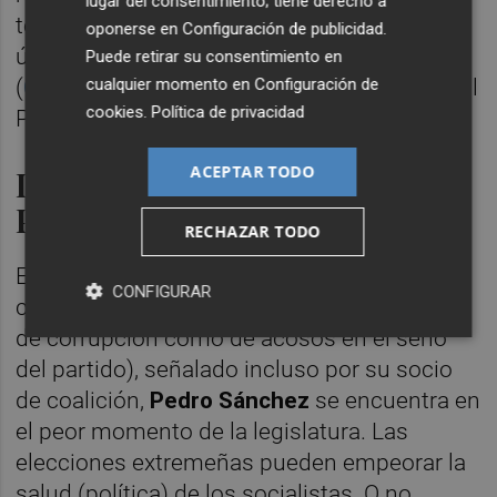
lugar del consentimiento; tiene derecho a
tendencia que han enmarcado los dos
oponerse en
Configuración de publicidad
.
últimos sondeos conocidos en la Región
Puede retirar su consentimiento en
cualquier momento en
Configuración de
(
CEMOP
y
OBEDE de la UCAM
): el
sorpasso
al
cookies
.
Política de privacidad
PSOE.
ACEPTAR TODO
Dolor o resurrección para el
PSOE
RECHAZAR TODO
El PSOE puede estar ante el inicio de un vía
CONFIGURAR
crucis. Acorralado por los escándalos (tanto
de corrupción como de acosos en el seno
del partido), señalado incluso por su socio
de coalición,
Pedro Sánchez
se encuentra en
el peor momento de la legislatura. Las
elecciones extremeñas pueden empeorar la
salud (política) de los socialistas. O no…