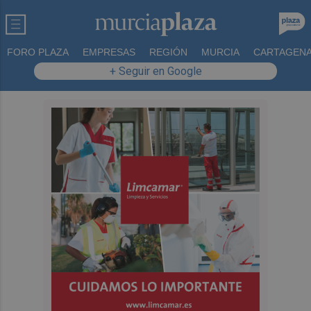
FORO PLAZA
EMPRESAS
REGIÓN
MURCIA
CARTAGEN
+ Seguir en Google