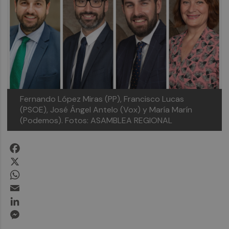
Fernando López Miras (PP), Francisco Lucas
(PSOE), José Ángel Antelo (Vox) y María Marín
(Podemos).
Fotos: ASAMBLEA REGIONAL
Facebook
X
WhatsApp
Email
LinkedIn
Messenger