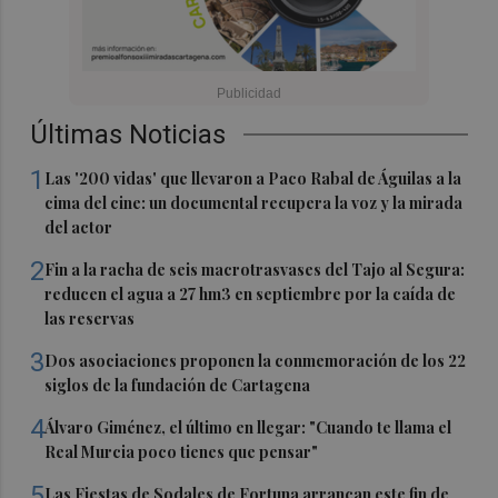
Últimas Noticias
1
Las '200 vidas' que llevaron a Paco Rabal de Águilas a la
cima del cine: un documental recupera la voz y la mirada
del actor
2
Fin a la racha de seis macrotrasvases del Tajo al Segura:
reducen el agua a 27 hm3 en septiembre por la caída de
las reservas
3
Dos asociaciones proponen la conmemoración de los 22
siglos de la fundación de Cartagena
4
Álvaro Giménez, el último en llegar: "Cuando te llama el
Real Murcia poco tienes que pensar"
5
Las Fiestas de Sodales de Fortuna arrancan este fin de