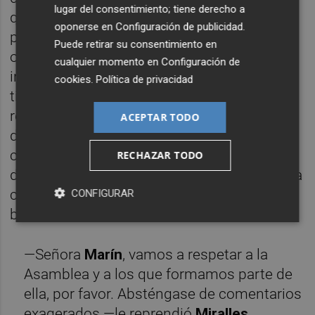
lugar del consentimiento; tiene derecho a
quien ya
se las mantuvo tiesas en el pasado
oponerse en
Configuración de publicidad
.
pero que esta vez dirigió ecuánime
Puede retirar su consentimiento en
ordenando callar a todo aquel que osara
cualquier momento en
Configuración de
interrumpir -"respeten al compareciente,
cookies
.
Política de privacidad
tiempo tendrán de replicar en la tribuna",
repitió sin cesar-, sino con el vicepresidente
ACEPTAR TODO
de la Asamblea,
Miguel Ángel Miralles
, a
cuenta de su afirmación: "Si pudieran [los
RECHAZAR TODO
diputados del PP] nos volverían a meter en la
cárcel y nos volverían a quemar como a las
CONFIGURAR
brujas en la hoguera".
—Señora
Marín
, vamos a respetar a la
Asamblea y a los que formamos parte de
ella, por favor. Absténgase de comentarios
exagerados —le reprendió
Miralles
.