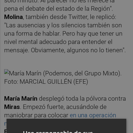
solo minuto. Al parecer no les merece la
pena el debate del estado de la Región".
Molina
, también desde Twitter, le replicó:
"Las ausencias y los silencios también son
una forma de hablar. Pero hay que tener un
nivel mental adecuado para entender el
mensaje. Obviamente, algunos no lo tienen".
María Marín
desplegó toda la pólvora contra
Miras
. Empezó fuerte, acusándole de
maniobrar para colocar
en una operación
médica a un familiar
de
Teodoro García
Egea.
Prosiguió denunciando los desmanes