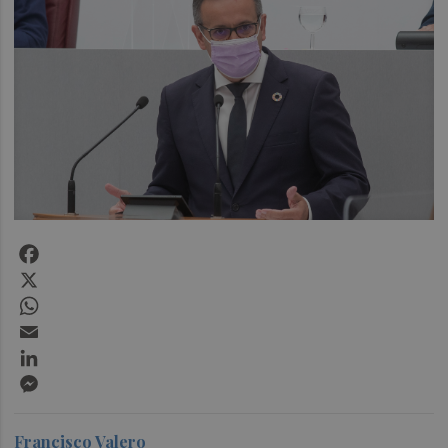
Facebook
X
WhatsApp
Email
LinkedIn
Messenger
Francisco Valero