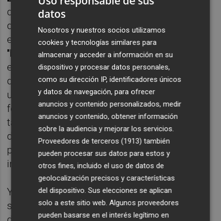
Uso responsable de sus
democráticos del presidente: le afeó la
datos
derogación de la limitación de mandatos,
Nosotros y nuestros socios utilizamos
empleando calificativos inclementes
:
cookies y tecnologías similares para
"
Miras
se está convirtiendo en un dictador
almacenar y acceder a información en su
en potencia, en un peligro para la
dispositivo y procesar datos personales,
como su dirección IP, identificadores únicos
democracia". Y remató su intervención con
y datos de navegación, para ofrecer
un sello de la casa, como es reivindicar el
anuncios y contenido personalizados, medir
feminismo y los derechos LGTBI: ellos
anuncios y contenido, obtener información
también forman parte del debate del estado
sobre la audiencia y mejorar los servicios.
de la Región. "Un observatorio LGTBI sin
Proveedores de terceros (1913)
también
personas LGTBI es un insulto a la
pueden procesar sus datos para estos y
inteligencia", dijo, entre otras ideas.
otros fines, incluido el uso de datos de
geolocalización precisos y características
del dispositivo. Sus elecciones se aplican
Ya por la tarde, la portavoz del Grupo Mixto
solo a este sitio web. Algunos proveedores
se tropezó con
el moderador del
pueden basarse en el interés legítimo en
debate
,
pero no con
Alberto Castill
o
, con