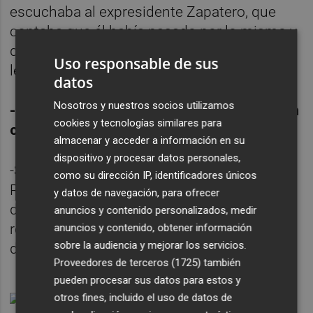
escuchaba al expresidente Zapatero, que
contaba que él había pasado por lo mismo y
que estaba seguro de que en unos años la
Uso responsable de sus
ley será reconocida en nuestro país.
datos
Nosotros y nuestros socios utilizamos
-En conclusión, ¿esas reducciones sólo son
cookies y tecnologías similares para
consecuencia de jueces reaccionarios?
almacenar y acceder a información en su
dispositivo y procesar datos personales,
-Se deben a la interpretación. ¿Por qué en La
como su dirección IP, identificadores únicos
Rioja con 54 sentencias interpretadas por
y datos de navegación, para ofrecer
diferentes jueces no hubo una sola
anuncios y contenido personalizados, medir
reducción de pena? Rebajar las penas
anuncios y contenido, obtener información
sobre la audiencia y mejorar los servicios.
depende de la voluntad del juez.
Proveedores de terceros (1725)
también
pueden procesar sus datos para estos y
otros fines, incluido el uso de datos de