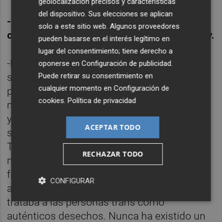
geolocalización precisos y características
del dispositivo. Sus elecciones se aplican
-El sábado viene Irene Montero a Murcia,
solo a este sitio web. Algunos proveedores
con todo el foco mediático puesto en su ley.
pueden basarse en el interés legítimo en
lugar del consentimiento; tiene derecho a
-Es un orgullo de ministra. Es una mujer que
oponerse en
Configuración de publicidad
.
se ha dejado la piel para recoger todas las
Puede retirar su consentimiento en
cualquier momento en
Configuración de
peticiones y las luchas históricas del
cookies
.
Política de privacidad
movimiento feminista. Ha aguantado carros
y carretas, con presiones de todo tipo, hasta
ACEPTAR TODO
sacar la ley. Pero también ha sacado la Ley
Trans, que era una deuda histórica de
RECHAZAR TODO
nuestro país desde los tiempos del
franquismo, con tanta gente maltratada con
CONFIGURAR
aquella Ley de Vagos y Maleantes que
trataba a las personas trans como
auténticos desechos. Nunca ha existido un