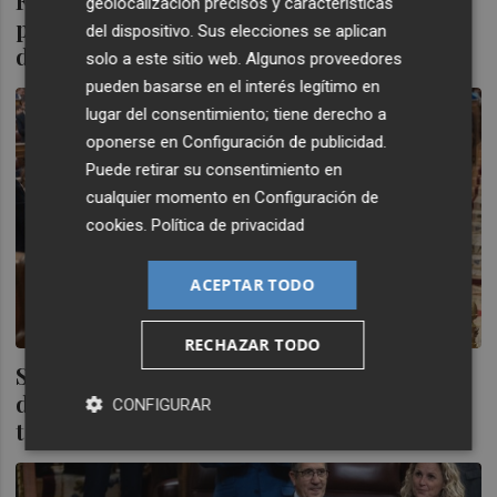
Feijóo acusa a Sánchez de "corrupción
geolocalización precisos y características
política", de haber comprado los apoyos y
del dispositivo. Sus elecciones se aplican
de no tener límites
solo a este sitio web. Algunos proveedores
pueden basarse en el interés legítimo en
lugar del consentimiento; tiene derecho a
oponerse en
Configuración de publicidad
.
Puede retirar su consentimiento en
cualquier momento en
Configuración de
cookies
.
Política de privacidad
ACEPTAR TODO
RECHAZAR TODO
Sánchez garantiza que la condonación de
deuda pactada con ERC será extensible a
CONFIGURAR
todas las CCAA