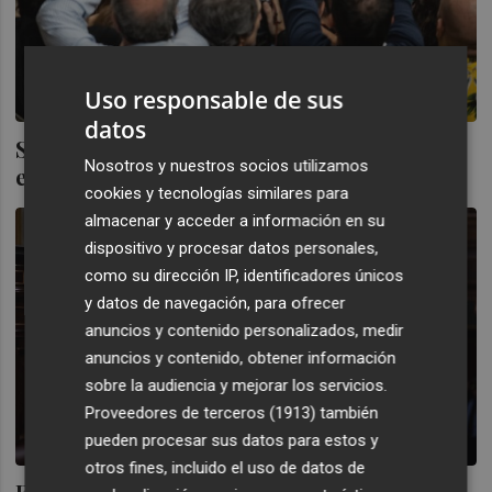
Uso responsable de sus
datos
Sánchez se burla de Feijóo y le dice que no
Nosotros y nuestros socios utilizamos
es presidente porque no le deja Vox
cookies y tecnologías similares para
almacenar y acceder a información en su
dispositivo y procesar datos personales,
como su dirección IP, identificadores únicos
y datos de navegación, para ofrecer
anuncios y contenido personalizados, medir
anuncios y contenido, obtener información
sobre la audiencia y mejorar los servicios.
Proveedores de terceros (1913)
también
pueden procesar sus datos para estos y
otros fines, incluido el uso de datos de