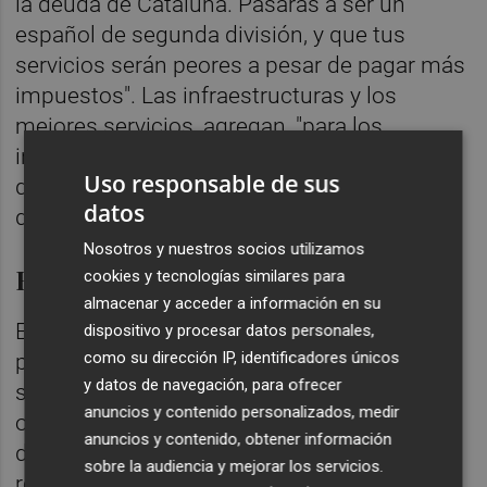
la deuda de Cataluña. Pasarás a ser un
español de segunda división, y que tus
servicios serán peores a pesar de pagar más
impuestos". Las infraestructuras y los
mejores servicios, agregan, "para los
independentistas". Y concluyen: "España
Uso responsable de sus
dejará de ser un estado libre y democrático
datos
de derecho".
Nosotros y nuestros socios utilizamos
El PSRM denuncia el señalamiento
cookies y tecnologías similares para
almacenar y acceder a información en su
El PSRM-PSOE ha salido al paso en redes
dispositivo y procesar datos personales,
como su dirección IP, identificadores únicos
para denunciar "la intolerable campaña de
y datos de navegación, para ofrecer
señalamiento" a responsables públicos y
anuncios y contenido personalizados, medir
orgánicos del PSOE en la Región. "Todos los
anuncios y contenido, obtener información
demócratas debemos condenar con
sobre la audiencia y mejorar los servicios.
rotundidad y sin matices estos intentos de