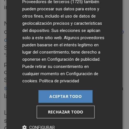
Proveedores de terceros (1725)
también
intimidación y coacción", señalan.
pueden procesar sus datos para estos y
otros fines, incluido el uso de datos de
No en vano, solo un día antes pegaron
geolocalización precisos y características
del dispositivo. Sus elecciones se aplican
carteles en Murcia
con el rostro de los cuatro
solo a este sitio web. Algunos proveedores
diputados murcianos de izquierdas
(PSOE y
pueden basarse en el interés legítimo en
Sumar), señalados bajo la consigna de
lugar del consentimiento; tiene derecho a
"#TraioresDeEspaña". Todo ello ocurre
oponerse en
Configuración de publicidad
.
precisamente los días en que se está
Puede retirar su consentimiento en
celebrando la sesión de investidura de
cualquier momento en
Configuración de
Sánchez.
La primera jornada de debate se
cookies
.
Política de privacidad
saldó este jueves
y este viernes se procede a
la votación.
ACEPTAR TODO
RECHAZAR TODO
Las fotografías de los tres parlamentarios
socialistas de la Región en el
CONFIGURAR
Congreso,
Francisco Lucas
,
Caridad Rives
y