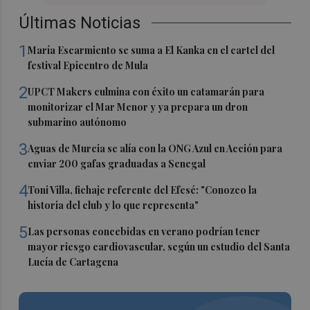
Últimas Noticias
1
María Escarmiento se suma a El Kanka en el cartel del
festival Epicentro de Mula
2
UPCT Makers culmina con éxito un catamarán para
monitorizar el Mar Menor y ya prepara un dron
submarino autónomo
3
Aguas de Murcia se alía con la ONG Azul en Acción para
enviar 200 gafas graduadas a Senegal
4
Toni Villa, fichaje referente del Efesé: "Conozco la
historia del club y lo que representa"
5
Las personas concebidas en verano podrían tener
mayor riesgo cardiovascular, según un estudio del Santa
Lucía de Cartagena