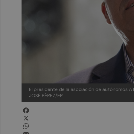
El presidente de la asociación de autónomos A
JOSÉ PÉREZ/EP
Facebook
X
WhatsApp
Email