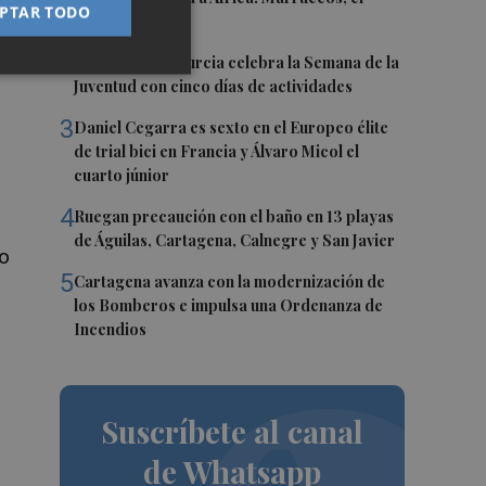
PTAR TODO
primer destino
2
La Región de Murcia celebra la Semana de la
Juventud con cinco días de actividades
3
Daniel Cegarra es sexto en el Europeo élite
de trial bici en Francia y Álvaro Micol el
cuarto júnior
4
Ruegan precaución con el baño en 13 playas
de Águilas, Cartagena, Calnegre y San Javier
ho
5
Cartagena avanza con la modernización de
los Bomberos e impulsa una Ordenanza de
Incendios
Suscríbete al canal
de Whatsapp