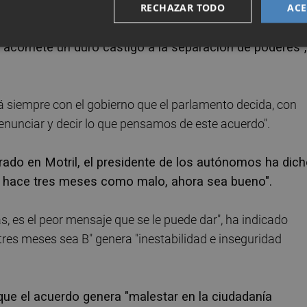
RECHAZAR TODO
ACE
 claudicación del Estado de Derecho, se borran delitos,
e acomete un duro castigo a la separación de poderes",
á siempre con el gobierno que el parlamento decida, con
 denunciar y decir lo que pensamos de este acuerdo".
rado en Motril, el presidente de los autónomos ha dic
ba hace tres meses como malo, ahora sea bueno".
s, es el peor mensaje que se le puede dar", ha indicado
tres meses sea B" genera "inestabilidad e inseguridad
ue el acuerdo genera "malestar en la ciudadanía