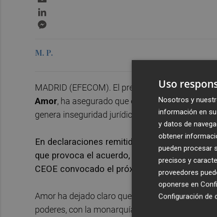
LinkedIn
Messenger
M. P.
Uso respons
MADRID (EFECOM). El presidente de la asociaci
Nosotros y nuestr
Amor
, ha asegurado que el acuerdo alcanzado a
información en su 
genera inseguridad jurídica para las empresas.
y datos de navega
obtener informació
En declaraciones remitidas a los medios, Amo
pueden procesar su
que provoca el acuerdo, que será analizado en
precisos y caracte
CEOE convocado el próximo lunes.
proveedores pueden
oponerse en
Confi
Amor ha dejado claro que "la CEOE está con el E
Configuración de 
poderes, con la monarquía parlamentaria y con l