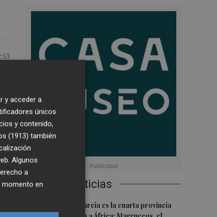
2:53
zo
r y acceder a
 y
tificadores únicos
cios y contenido,
os (1913)
también
al
calización
 web. Algunos
derecho a
Últimas Noticias
ier momento en
de
1
La Región de Murcia es la cuarta provincia
que más exporta a África: Marruecos, el