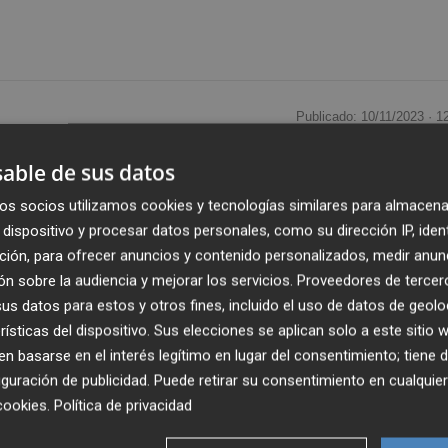
Publicado: 10/11/2023 ·
1
able de sus datos
ón de autónomos ATA y vicepresidente de la CEOE,
Loren
os socios utilizamos cookies y tecnologías similares para almacena
yer entre PSOE y Junts es contrario al Estado de Derecho
dispositivo y procesar datos personales, como su dirección IP, iden
ción, para ofrecer anuncios y contenido personalizados, medir anun
n sobre la audiencia y mejorar los servicios.
Proveedores de tercer
r ha manifestado la preocupación del tejido empresari
s datos para estos y otros fines, incluido el uso de datos de geolo
 una reunión extraordinaria del comité ejecutivo de la
rísticas del dispositivo. Sus elecciones se aplican solo a este sitio
 basarse en el interés legítimo en lugar del consentimiento; tiene 
guración de publicidad
. Puede retirar su consentimiento en cualqu
stado de Derecho, con la Constitución, con la separación 
cookies
.
Política de privacidad
a igualdad entre todos los españoles".