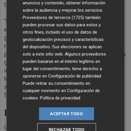
anuncios y contenido, obtener información
transporte público gratuito", ha dicho.
sobre la audiencia y mejorar los servicios.
Proveedores de terceros (1725)
también
"La igualdad son esos 23.000 jóvenes
pueden procesar sus datos para estos y
extremeños que podrán estudiar este curso
otros fines, incluido el uso de datos de
gracias a una beca, son las casi 60.000
geolocalización precisos y características
mujeres en Castilla y La Mancha que van a
del dispositivo. Sus elecciones se aplican
poder pagar sus facturas, pedir una hipoteca
solo a este sitio web. Algunos proveedores
pueden basarse en el interés legítimo en
gracias y que cuentan hoy con un contrato
lugar del consentimiento; tiene derecho a
indefinido que antes no tenían. Igualdad son
oponerse en
Configuración de publicidad
.
los 264.000 hogares andaluces con bono
Puede retirar su consentimiento en
social eléctrico que se van a liberar de pasar
cualquier momento en
Configuración de
frío este invierno", ha puntualizado.
cookies
.
Política de privacidad
La sesión de investidura
ACEPTAR TODO
La sesión de investidura del candidato
RECHAZAR TODO