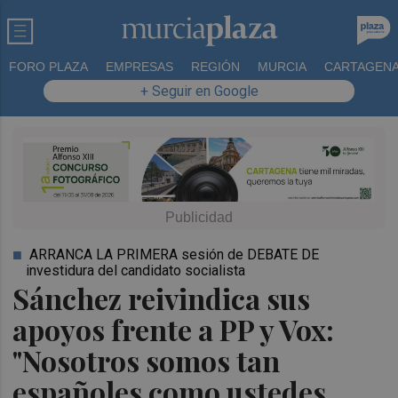
FORO PLAZA
EMPRESAS
REGIÓN
MURCIA
CARTAGEN
+ Seguir en Google
ARRANCA LA PRIMERA sesión de DEBATE DE
investidura del candidato socialista
Sánchez reivindica sus
apoyos frente a PP y Vox:
"Nosotros somos tan
españoles como ustedes