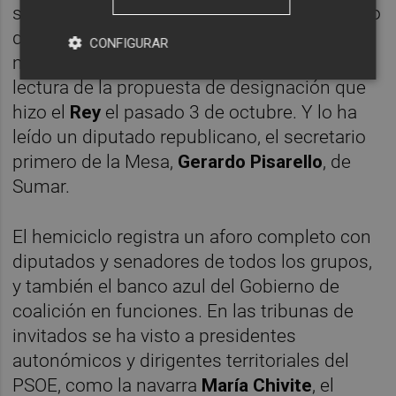
socialista
Pedro Sánchez
ha arrancado poco
después de las doce del mediodía de este
CONFIGURAR
miércoles en el Pleno del Congreso con la
lectura de la propuesta de designación que
hizo el
Rey
el pasado 3 de octubre. Y lo ha
leído un diputado republicano, el secretario
primero de la Mesa,
Gerardo Pisarello
, de
Sumar.
El hemiciclo registra un aforo completo con
diputados y senadores de todos los grupos,
y también el banco azul del Gobierno de
coalición en funciones. En las tribunas de
invitados se ha visto a presidentes
autonómicos y dirigentes territoriales del
PSOE, como la navarra
María Chivite
, el