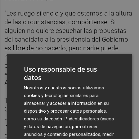
"Les ruego silencio y que estemos a la altura
de las circunstancias, compórtense. Si
alguien no quiere escuchar las propuestas
del candidato a la presidencia del Gobierno
es libre de no hacerlo, pero nadie puede
hurtar el derecho de los ciudadanos a
escucharlos. A ellos les representamos, a
Uso responsable de sus
ellos nos debemos", ha sentenciado
datos
Armengol.
Nosotros y nuestros socios utilizamos
cookies y tecnologías similares para
Tras la intervención de la presidenta del
almacenar y acceder a información en su
Congreso, Sánchez ha proseguido con su
dispositivo y procesar datos personales,
discurso. "Igualdad entre españoles es que
como su dirección IP, identificadores únicos
haya un millón de estudiantes con beca y
y datos de navegación, para ofrecer
anuncios y contenido personalizados, medir
que puedan acudir a su centro educativo en