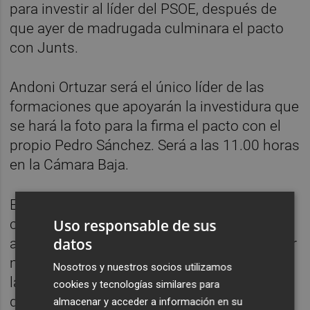
para investir al líder del PSOE, después de
que ayer de madrugada culminara el pacto
con Junts.
Andoni Ortuzar será el único líder de las
formaciones que apoyarán la investidura que
se hará la foto para la firma el pacto con el
propio Pedro Sánchez. Será a las 11.00 horas
en la Cámara Baja.
El PNV, que guardada recelos por lo que
consideran el incumplimiento de los
Uso responsable de sus
datos
acuerdos alcanzados al principio del anterior
mandato con el Ejecutivo español, facilitará
Nosotros y nuestros socios utilizamos
la reelección de Sánchez tras garantizarse
cookies y tecnologías similares para
que en esta legislatura habrá "grandes
almacenar y acceder a información en su