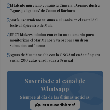
2
El talento murciano conquista Cimeria: Dagnino ilustra
'Aguas peligrosas' de Conan el Bárbaro
3
María Escarmiento se suma a El Kanka en el cartel del
festival Epicentro de Mula
4
UPCT Makers culmina con éxito un catamarán para
monitorizar el Mar Menor y ya prepara un dron
submarino autónomo
5
Aguas de Murcia se alía con la ONG Azul en Acción para
enviar 200 gafas graduadas a Senegal
Suscríbete al canal de
Whatsapp
Siempre al día de las últimas noticias
¡Quiero suscribirme!