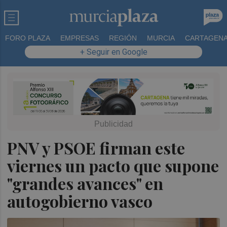
FORO PLAZA
EMPRESAS
REGIÓN
MURCIA
CARTAGEN
+ Seguir en Google
PNV y PSOE firman este
viernes un pacto que supone
"grandes avances" en
autogobierno vasco