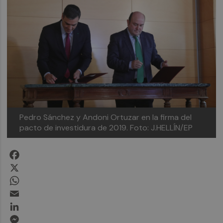
Pedro Sánchez y Andoni Ortuzar en la firma del
pacto de investidura de 2019. Foto: J.HELLÍN/EP
Facebook
X
WhatsApp
Email
LinkedIn
Messenger