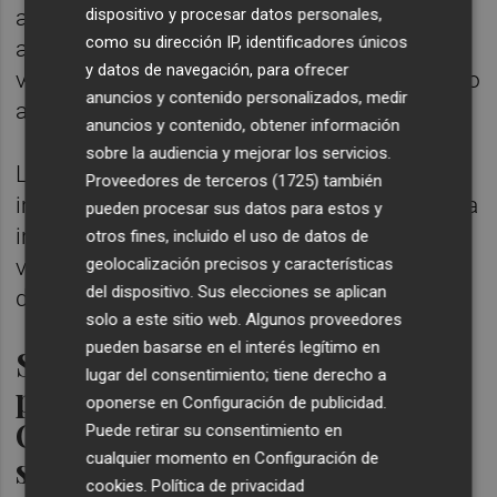
avances en transferencias, en el
dispositivo y procesar datos personales,
como su dirección IP, identificadores únicos
autogobierno presente y futuro, en el marco
y datos de navegación, para ofrecer
vasco de relaciones laborales y en el impulso
anuncios y contenido personalizados, medir
al euskera".
anuncios y contenido, obtener información
sobre la audiencia y mejorar los servicios.
Los votos a favor del PNV son
Proveedores de terceros (1725)
también
imprescindibles para que Pedro Sánchez sea
pueden procesar sus datos para estos y
investido en primera votación y en segunda
otros fines, incluido el uso de datos de
votación sería suficiente con la abstención
geolocalización precisos y características
del dispositivo. Sus elecciones se aplican
de los jeltzales.
solo a este sitio web. Algunos proveedores
pueden basarse en el interés legítimo en
Sánchez firmará
lugar del consentimiento; tiene derecho a
personalmente el pacto con
oponerse en
Configuración de publicidad
.
Ortuzar porque PNV es un
Puede retirar su consentimiento en
socio "preferente"
cualquier momento en
Configuración de
cookies
.
Política de privacidad