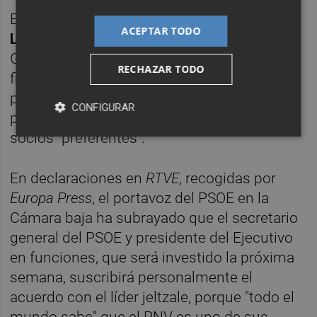
El portavoz del PSOE en el Congreso,
Patxi
ACEPTAR TODO
López
, ha destacado que el presidente del
Gobierno en funciones, Pedro Sánchez,
RECHAZAR TODO
firmará personalmente el pacto con el
presidente del EBB del PNV, Andoni Ortuzar,
CONFIGURAR
porque el partido jeltzale es uno de sus
socios "preferentes".
En declaraciones en
RTVE
, recogidas por
Europa Press
, el portavoz del PSOE en la
Cámara baja ha subrayado que el secretario
general del PSOE y presidente del Ejecutivo
en funciones, que será investido la próxima
semana, suscribirá personalmente el
acuerdo con el líder jeltzale, porque "todo el
mundo sabe" que el PNV es uno de sus