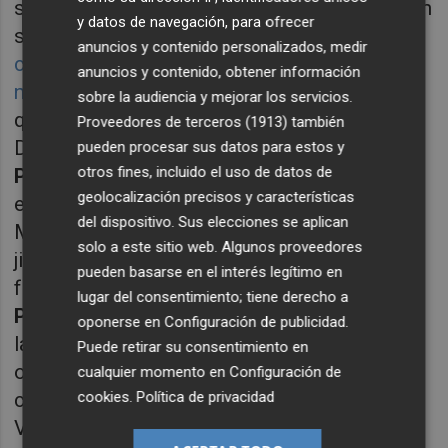
sino los trabajadores y militantes de a pie, han
y datos de navegación, para ofrecer
sufrido estos días los ataques, escraches y
anuncios y contenido personalizados, medir
concentraciones contrarias a sus
anuncios y contenido, obtener información
negociacione
s. Intolerables estas acciones
sobre la audiencia y mejorar los servicios.
que han de ser condenadas sin paliativos.
Proveedores de terceros (1913)
también
Después de rematar los flecos de
pueden procesar sus datos para estos y
otros fines, incluido el uso de datos de
Puigdemont
y compañía
Sánchez
ya se
geolocalización precisos y características
encamina a su bien superior. Seguirá en
del dispositivo. Sus elecciones se aplican
Moncloa aunque lo haga con unos cuantos
solo a este sitio web. Algunos proveedores
jirones que veremos cómo le afectan en un
pueden basarse en el interés legítimo en
futuro próximo.
lugar del consentimiento; tiene derecho a
PP: Alberto Núñez Feijóo y su sino.
Está en
oponerse en
Configuración de publicidad
.
la oposición con un problema añadido. Ha
Puede retirar su consentimiento en
optado por la estrategia de protestar en la
cualquier momento en
Configuración de
cookies
.
Política de privacidad
calle, pero tiene un duro competidor como es
Vox, con un discurso aguerrido y visceral.