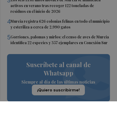
3
activos en verano tras recoger 122 toneladas de
residuos en el inicio de 2026
4
Murcia registra 626 colonias felinas en todo el municipio
y esteriliza a cerca de 2.990 gatos
5
Gorriones, palomas y mirlos: el censo de aves de Murcia
identifica 22 especies y 357 ejemplares en Conexión Sur
Suscríbete al canal de
Whatsapp
Siempre al día de las últimas noticias
¡Quiero suscribirme!