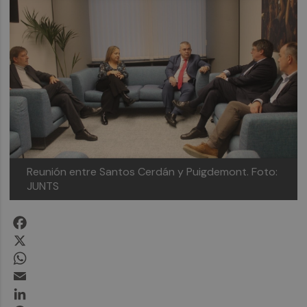
Reunión entre Santos Cerdán y Puigdemont. Foto:
JUNTS
Facebook
X
WhatsApp
Email
LinkedIn