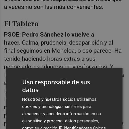
a veces no son las más convenientes.
El Tablero
PSOE: Pedro Sánchez lo vuelve a
hacer.
Calma, prudencia, desaparición y al
final seguimos en Moncloa, o eso parece. Ha
tenido haciendo horas extras a sus
negociadores, algunos muy esforzados. Y
luego en esta peligrosa deriva de las cesiones
Uso responsable de sus
a los independentistas, no solo la amnistía,
datos
las cercanías, la condenación de la deuda del
Fla. No le arriendo la ganancia para el futuro
Nosotros y nuestros socios utilizamos
más inmediato. Será un tira y afloja continuo
cookies y tecnologías similares para
almacenar y acceder a información en su
para contentar a unos y otros y seguir en el
dispositivo y procesar datos personales,
poder. Sus huestes, no las de la nomenclatura
como su dirección IP, identificadores únicos