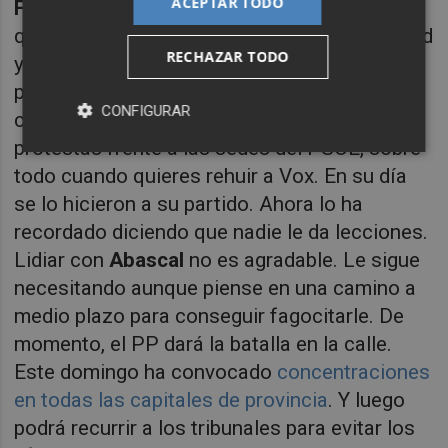
ACEPTAR TODO
Feijóo
es un hombre de temple, equilibrado
que todavía no le ha tomado el pulso a Madrid
RECHAZAR TODO
y a lo que es dirigir un partido nacional. No
puedes estar prácticamente 48 horas sin
CONFIGURAR
condenar la violencia de los ultras en las
protestas frente a las sedes del PSOE, sobre
todo cuando quieres rehuir a Vox. En su día
se lo hicieron a su partido. Ahora lo ha
recordado diciendo que nadie le da lecciones.
Lidiar con
Abascal
no es agradable. Le sigue
necesitando aunque piense en una camino a
medio plazo para conseguir fagocitarle. De
momento, el PP dará la batalla en la calle.
Este domingo ha convocado
concentraciones
en todas las capitales de provincia
. Y luego
podrá recurrir a los tribunales para evitar los