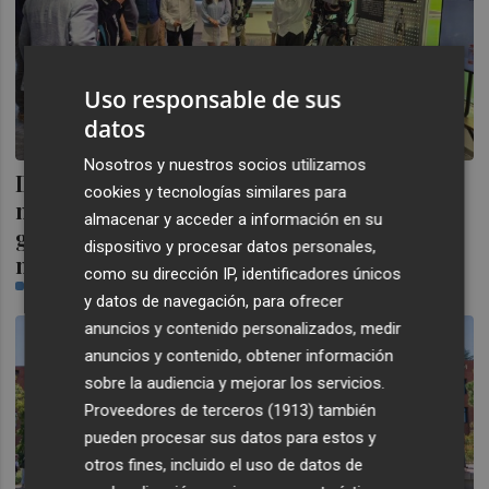
Uso responsable de sus
datos
Nosotros y nuestros socios utilizamos
De la Región a Shanghái: nueve empresas
cookies y tecnologías similares para
murcianas se asoman a "uno de los
almacenar y acceder a información en su
grandes laboratorios tecnológicos del
dispositivo y procesar datos personales,
mundo"
como su dirección IP, identificadores únicos
PLAZA
y datos de navegación, para ofrecer
anuncios y contenido personalizados, medir
anuncios y contenido, obtener información
sobre la audiencia y mejorar los servicios.
Proveedores de terceros (1913)
también
pueden procesar sus datos para estos y
otros fines, incluido el uso de datos de