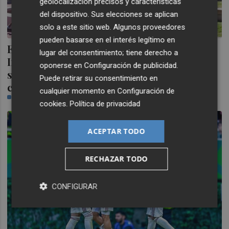
geolocalización precisos y características
del dispositivo. Sus elecciones se aplican
solo a este sitio web. Algunos proveedores
pueden basarse en el interés legítimo en
El Times Higher Education Sustainability
lugar del consentimiento; tiene derecho a
Impact Ratings sitúa a UAX como la
oponerse en
Configuración de publicidad
.
segunda universidad privada española en
Puede retirar su consentimiento en
contribuir al ODS ‘Ciudades
cualquier momento en
Configuración de
NR-ECONOMÍA
cookies
.
Política de privacidad
ACEPTAR TODO
RECHAZAR TODO
CONFIGURAR