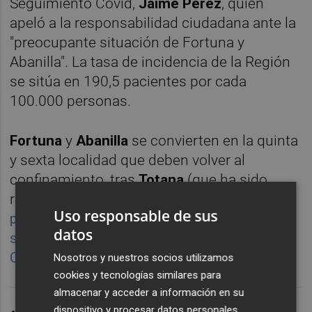
Seguimiento Covid,
Jaime Pérez
, quien
apeló a la responsabilidad ciudadana ante la
"preocupante situación de Fortuna y
Abanilla". La tasa de incidencia de la Región
se sitúa en 190,5 pacientes por cada
100.000 personas.
Fortuna
y
Abanilla
se convierten en la quinta
y sexta localidad que deben volver al
confinamiento, tras
Totana
(que ha sido
retrocedida a la fase 1 en dos ocasiones:
la
Uso responsable de sus
primera, en julio
; la segunda,
hace dos
datos
semanas
),
Archivel
(
una pedanía de
Caravaca
),
Jumilla
y
Lorca
.
Nosotros y nuestros socios utilizamos
cookies y tecnologías similares para
almacenar y acceder a información en su
dispositivo y procesar datos personales,