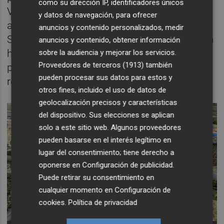
como su dirección IP, identificadores únicos
Valenciana, así como los propios
y datos de navegación, para ofrecer
automóviles que se dirigen a la capital del
anuncios y contenido personalizados, medir
Segura. Las retenciones en esa zona son tan
anuncios y contenido, obtener información
habituales que incluso han derivado en
sobre la audiencia y mejorar los servicios.
Proveedores de terceros (1913)
también
problemas de seguridad vial, como así
pueden procesar sus datos para estos y
reconoce el propio Ejecutivo central.
otros fines, incluido el uso de datos de
geolocalización precisos y características
del dispositivo. Sus elecciones se aplican
solo a este sitio web. Algunos proveedores
pueden basarse en el interés legítimo en
lugar del consentimiento; tiene derecho a
oponerse en
Configuración de publicidad
.
Puede retirar su consentimiento en
cualquier momento en
Configuración de
cookies
.
Política de privacidad