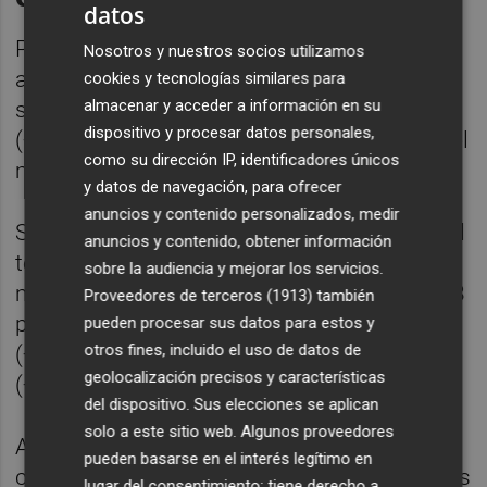
datos
Por sectores, el de industria sitúa su tasa de
Nosotros y nuestros socios utilizamos
absentismo en el 8,1% (+0,4 puntos),
cookies y tecnologías similares para
almacenar y acceder a información en su
seguido del sector servicios, con un 7,3%
dispositivo y procesar datos personales,
(+0,1 puntos). En cambio, Construcción es el
como su dirección IP, identificadores únicos
menos afectado, con un 6,3% (+0,5 puntos).
y datos de navegación, para ofrecer
anuncios y contenido personalizados, medir
Si se observa el absentismo por incapacidad
anuncios y contenido, obtener información
temporal, el sector industria vuelve a ser el
sobre la audiencia y mejorar los servicios.
más perjudicado, con una tasa de 6,2% (+0,3
Proveedores de terceros (1913)
también
puntos); seguido de servicios, con un 5,7%
pueden procesar sus datos para estos y
otros fines, incluido el uso de datos de
(+0,1 puntos); y Construcción, con un 5,2%
geolocalización precisos y características
(+0,2 puntos).
del dispositivo. Sus elecciones se aplican
solo a este sitio web. Algunos proveedores
Al detallar por actividades laborales
pueden basarse en el interés legítimo en
concretas, la tasa de absentismo más alta es
lugar del consentimiento; tiene derecho a