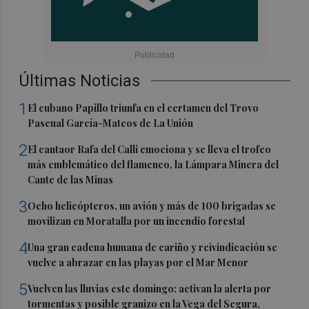
Últimas Noticias
1
El cubano Papillo triunfa en el certamen del Trovo
Pascual García-Mateos de La Unión
2
El cantaor Rafa del Calli emociona y se lleva el trofeo
más emblemático del flamenco, la Lámpara Minera del
Cante de las Minas
3
Ocho helicópteros, un avión y más de 100 brigadas se
movilizan en Moratalla por un incendio forestal
4
Una gran cadena humana de cariño y reivindicación se
vuelve a abrazar en las playas por el Mar Menor
5
Vuelven las lluvias este domingo: activan la alerta por
tormentas y posible granizo en la Vega del Segura,