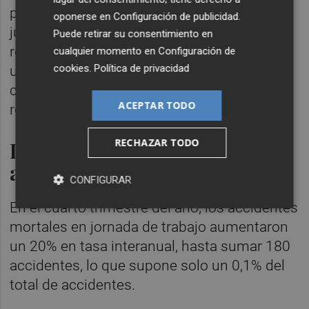
para 'actividades sanitarias', con un 16,6%;
oponerse en
Configuración de publicidad
.
junto con 'fabricación de vehículos a motor,
Puede retirar su consentimiento en
remolques y semirremolques', también con
cualquier momento en
Configuración de
cookies
.
Política de privacidad
un 16,6%, mientras que la más baja
corresponde nuevamente a 'actividades
ACEPTAR TODO
relacionadas con el empleo', con un 3,3%.
RECHAZAR TODO
Los accidentes mortales
aumentan
CONFIGURAR
En el cuarto trimestre del año, los accidentes
mortales en jornada de trabajo aumentaron
un 20% en tasa interanual, hasta sumar 180
accidentes, lo que supone solo un 0,1% del
total de accidentes.