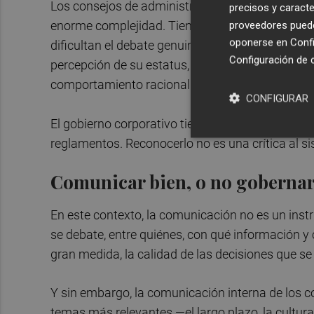
Los consejos de administración son grupos de é
precisos y caracte
enorme complejidad. Tienen poco tiempo, much
proveedores pueden
oponerse en
Confi
dificultan el debate genuino. El resultado es que
Configuración de 
percepción de su estatus, por los juegos de poder
comportamiento racional que todos asumen.
CONFIGURAR
El gobierno corporativo tiene más que ver con
reglamentos. Reconocerlo no es una crítica al si
Comunicar bien, o no goberna
En este contexto, la comunicación no es un inst
se debate, entre quiénes, con qué información y
gran medida, la calidad de las decisiones que s
Y sin embargo, la comunicación interna de los c
temas más relevantes —el largo plazo, la cultur