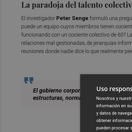
La paradoja del talento colecti
El investigador
Peter Senge
formuló una pregu
puede un equipo cuyos miembros tienen cocientes
funcionando con un cociente colectivo de 60? La
relaciones mal gestionadas, de jerarquías inform
reuniones donde nadie dice lo que realmente pie
Uso respons
El gobierno corporativo tiene más qu
estructuras, normas y reglamentos"
Nosotros y nuestr
información en su 
y datos de navega
obtener informació
pueden procesar su