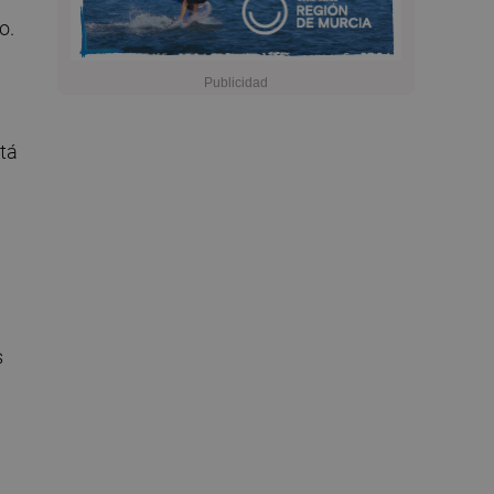
o.
tá
s