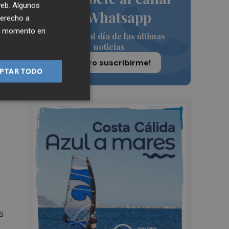
 web. Algunos
de Whatsapp
derecho a
ier momento en
Siempre al día de las últimas
noticias
¡Quiero suscribirme!
PTAR TODO
s