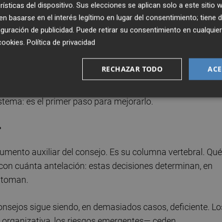
lite que toman decisiones episódicas sobre asuntos de
rísticas del dispositivo. Sus elecciones se aplican solo a este sitio
os miembros y restricciones formales que a menudo
 basarse en el interés legítimo en lugar del consentimiento; tiene 
guración de publicidad
. Puede retirar su consentimiento en cualqu
 el comportamiento real del consejero —influido por la
cookies
.
Política de privacidad
, por el miedo a disentir— se aleja con frecuencia del
RECHAZAR TODO
ACE
 el comportamiento humano que con estructuras, normas y
stema: es el primer paso para mejorarlo.
r
rumento auxiliar del consejo. Es su columna vertebral. Qué
 con cuánta antelación: estas decisiones determinan, en
e toman.
onsejos sigue siendo, en demasiados casos, deficiente. Lo
a organizativa, los riesgos emergentes— ceden