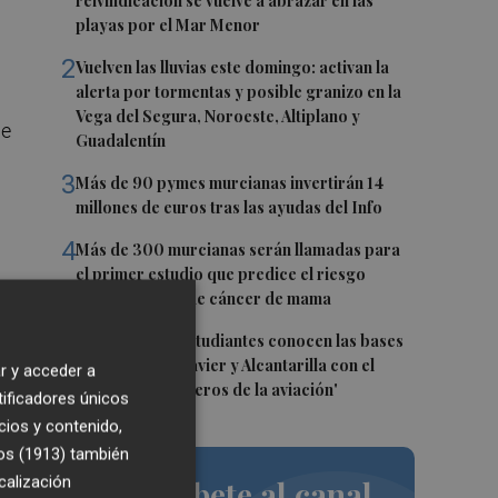
reivindicación se vuelve a abrazar en las
playas por el Mar Menor
2
Vuelven las lluvias este domingo: activan la
alerta por tormentas y posible granizo en la
Vega del Segura, Noroeste, Altiplano y
de
Guadalentín
3
Más de 90 pymes murcianas invertirán 14
millones de euros tras las ayudas del Info
4
Más de 300 murcianas serán llamadas para
el primer estudio que predice el riesgo
personalizado de cáncer de mama
5
Más de 1.800 estudiantes conocen las bases
aéreas de San Javier y Alcantarilla con el
r y acceder a
programa 'Pioneros de la aviación'
tificadores únicos
cios y contenido,
os (1913)
también
calización
Suscríbete al canal