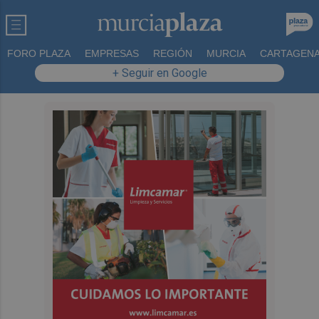
FORO PLAZA
EMPRESAS
REGIÓN
MURCIA
CARTAGEN
+ Seguir en Google