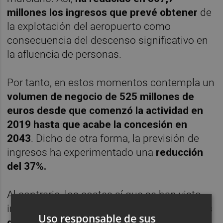
millones los ingresos que prevé obtener
de
la explotación del aeropuerto como
consecuencia del descenso significativo en
la afluencia de personas.
Por tanto, en estos momentos contempla un
volumen de negocio de 525 millones de
euros desde que comenzó la actividad en
2019 hasta que acabe la concesión en
2043
. Dicho de otra forma, la previsión de
ingresos ha experimentado una
reducción
del 37%.
Al contrario, los costes sí que se han visto
incrementados, pues Aena reconoce que
los
Uso responsable de sus
gastos operativos se han visto elevados en