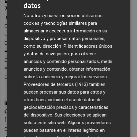
datos
73 millones de euros
respecto a la oferta
Nosotros y nuestros socios utilizamos
inicial, lo que achaca en su mayor parte al
cookies y tecnologías similares para
entorno inflacionista, pues realizó los
almacenar y acceder a información en su
cálculos con una subida de precios prevista
dispositivo y procesar datos personales,
del 2% anual. En este sentido, aclara que
como su dirección IP, identificadores únicos
estos costes no se ven especialmente
y datos de navegación, para ofrecer
afectados por el descenso en el tráfico
anuncios y contenido personalizados, medir
esperado, pues existe un alto componente
anuncios y contenido, obtener información
de gastos fijos.
sobre la audiencia y mejorar los servicios.
Proveedores de terceros (1913)
también
pueden procesar sus datos para estos y
De hecho
, Aena ha llegado a descender los
otros fines, incluido el uso de datos de
ingresos provenientes de Murcia en el
geolocalización precisos y características
último año.
En concreto, obtuvo una
del dispositivo. Sus elecciones se aplican
facturación de 14,8 millones de euros
solo a este sitio web. Algunos proveedores
durante el pasado 2024, lo que reduce
pueden basarse en el interés legítimo en