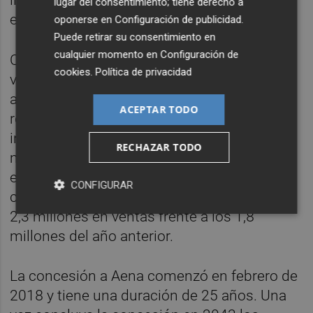
ligeramente los 15 millones que alcanzó en
lugar del consentimiento; tiene derecho a
el año anterior.
oponerse en
Configuración de publicidad
.
Puede retirar su consentimiento en
cualquier momento en
Configuración de
Cabe destacar que fueron los meses de
cookies
.
Política de privacidad
verano, los más importantes para cualquier
aeródromo, lo que peor evolución
ACEPTAR TODO
registraron, pues los 5,2 millones que
ingresaron en 2023 se transformaron en 4,6
RECHAZAR TODO
millones en el pasado 2024. Por el contrario,
el primer trimestre, el más modesto en
CONFIGURAR
cuanto a actividad, concluyó este 2024 con
2,3 millones en ventas frente a los 1,8
millones del año anterior.
La concesión a Aena comenzó en febrero de
2018 y tiene una duración de 25 años. Una