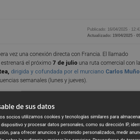
Publicado: 16/04/2025 ·
12:4
Actualizado: 19/04/2025 · 0
era vez una conexión directa con Francia. El llamado
 estrenará el próximo
7 de julio
una ruta comercial con l
tea,
dirigida y cofundada por el murciano
Carlos Muño
cuencias semanales (lunes y jueves).
 y portavoz de la Comunidad,
Marcos Ortuño
, al término 
able de sus datos
 el Palacio de San Esteban. La futura línea con el
ace estratégico" que "promoverá la llegada de más turista
os socios utilizamos cookies y tecnologías similares para almacena
undo mercado emisor más importante para la Región en
dispositivo y procesar datos personales, como su dirección IP, iden
ñía en un comunicado, Volotea ofrecerá aproximadamente
ción, para ofrecer anuncios y contenido personalizados, medir anun