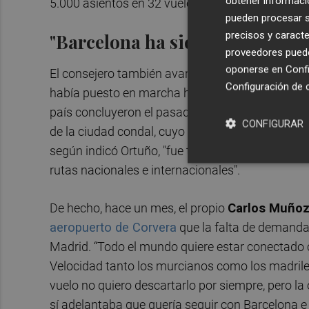
obtener informació
5.000 asientos en 32 vuelos los lunes y los jueve
pueden procesar su
precisos y caracte
"Barcelona ha sido un éxito"
proveedores pueden
oponerse en
Confi
El consejero también avanzó la continuidad de l
Configuración de 
había puesto en marcha hace dos años sendas lín
país concluyeron el pasado 3 de marzo tras un 
CONFIGURAR
de la ciudad condal, cuyo convenio expiraba en
según indicó Ortuño, "fue todo un éxito desde su 
rutas nacionales e internacionales".
De hecho, hace un mes, el propio
Carlos Muño
aeropuerto de Corvera
que la falta de demanda f
Madrid. “Todo el mundo quiere estar conectado con
Velocidad tanto los murcianos como los madrileñ
vuelo no quiero descartarlo por siempre, pero l
sí adelantaba que quería seguir con Barcelona e