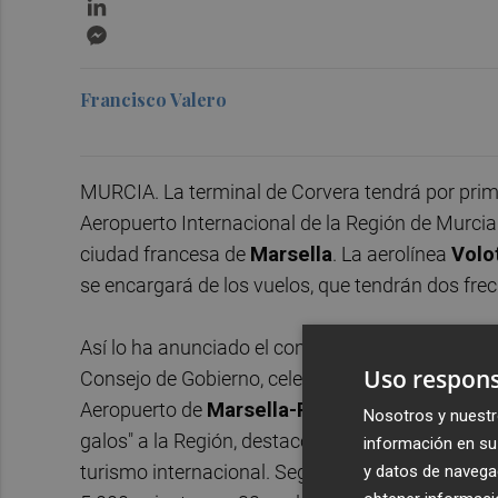
LinkedIn
Messenger
Francisco Valero
MURCIA. La terminal de Corvera tendrá por prim
Aeropuerto Internacional de la Región de Murcia
ciudad francesa de
Marsella
. La aerolínea
Volo
se encargará de los vuelos, que tendrán dos fre
Así lo ha anunciado el consejero de Presidencia
Uso respons
Consejo de Gobierno, celebrado este miércoles en
Aeropuerto de
Marsella-Provenza
será "un enl
Nosotros y nuestr
galos" a la Región, destacó. Francia es el seg
información en su 
turismo internacional. Según precisa la compa
y datos de navega