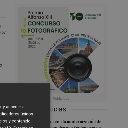
3
9:57
a
z
,
del
s
r y acceder a
Últimas Noticias
tificadores únicos
1
cios y contenido,
Cartagena avanza con la modernización de
los Bomberos e impulsa una Ordenanza de