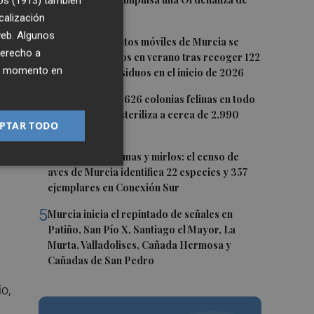
os (1913)
también
Incendios
calización
 web. Algunos
2
Los seis EcoPuntos móviles de Murcia se
derecho a
mantienen activos en verano tras recoger 122
ier momento en
toneladas de residuos en el inicio de 2026
l
3
Murcia registra 626 colonias felinas en todo
aso
el municipio y esteriliza a cerca de 2.990
PTAR TODO
gatos
4
Gorriones, palomas y mirlos: el censo de
aves de Murcia identifica 22 especies y 357
ejemplares en Conexión Sur
5
Murcia inicia el repintado de señales en
Patiño, San Pío X, Santiago el Mayor, La
Murta, Valladolises, Cañada Hermosa y
Cañadas de San Pedro
o,