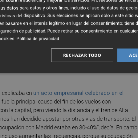
n sobre la audiencia y mejorar los servicios.
Proveedores de tercer
s entre los meses de julio y agosto.
s datos para estos y otros fines, incluido el uso de datos de geolo
rísticas del dispositivo. Sus elecciones se aplican solo a este sitio
 basarse en el interés legítimo en lugar del consentimiento; tiene 
guración de publicidad
. Puede retirar su consentimiento en cualqu
a ruta aérea con
Barcelona
. Cabe recordar que
Volotea
cookies
.
Política de privacidad
eas con Madrid y Barcelona. Los viajes con la capital de
año y tres meses de funcionamiento mientras que en el c
RECHAZAR TODO
ACE
 mayo, la Comunidad ha decidido por renovarlo porque,
inicio en diciembre de 2023 y facilita su enlace con otras
z
explicaba en
un acto empresarial celebrado en el
ue la principal causa del fin de los vuelos con
 la capital, pero viendo la distancia y el tren de Alta
os han decidido apostar por otras vías de transporte. El
a ocupación con Madrid estaba en 30-40%”, decía. En cambi
 incluso aumentar las frecuencias, porque su ocupación