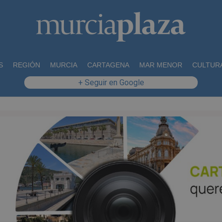
S
REGIÓN
MURCIA
CARTAGENA
MAR MENOR
CULTUR
+ Seguir en Google