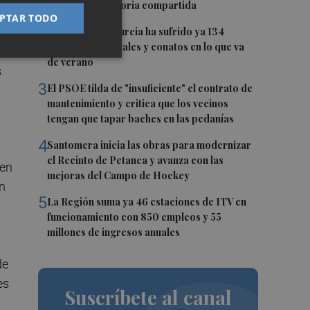
años de una historia compartida
e,
PTAR TODO
2
La Región de Murcia ha sufrido ya 134
incendios forestales y conatos en lo que va
de verano
s
3
El PSOE tilda de "insuficiente" el contrato de
mantenimiento y critica que los vecinos
tengan que tapar baches en las pedanías
4
Santomera inicia las obras para modernizar
el Recinto de Petanca y avanza con las
 en
mejoras del Campo de Hockey
n
5
La Región suma ya 46 estaciones de ITV en
funcionamiento con 850 empleos y 55
millones de ingresos anuales
de
es
Suscríbete al canal