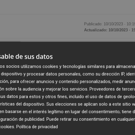
Publicado: 10/10/2023 ·
10:1
Actualizado: 10/10/2023 · 1
te con sede en Ceutí que ha ido escalando puestos en los
able de sus datos
continúa potenciando su departamento comercial. Para ello
nuevo director comercial,
un puesto desde el que
os socios utilizamos cookies y tecnologías similares para almacena
ento de la compañía de cara a sus potenciales clientes.
dispositivo y procesar datos personales, como su dirección IP, iden
ción, para ofrecer anuncios y contenido personalizados, medir anun
n sobre la audiencia y mejorar los servicios.
Proveedores de tercer
ar experiencia en el sector en la empresa familiar,
s datos para estos y otros fines, incluido el uso de datos de geolo
a generación. Allí empezó a trabajar como administrativ
rísticas del dispositivo. Sus elecciones se aplican solo a este sitio
de entonces hasta llegar a convertirse en director gener
 basarse en el interés legítimo en lugar del consentimiento; tiene 
idió tomarse un descanso profesional al que ahora pone f
guración de publicidad
. Puede retirar su consentimiento en cualqu
cookies
.
Política de privacidad