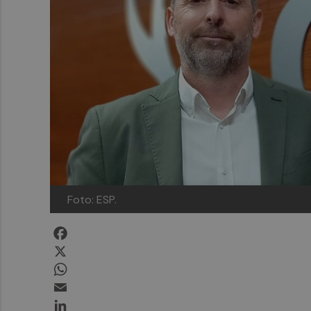
Foto: ESP.
Facebook
X
WhatsApp
Email
LinkedIn