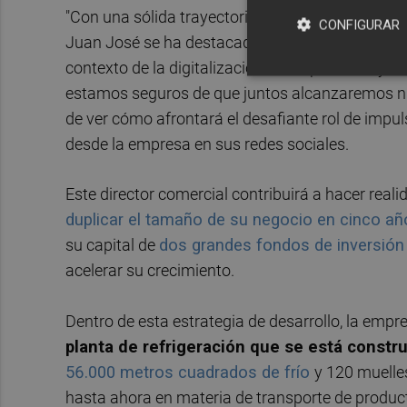
"Con una sólida trayectoria de más de 27 años en
CONFIGURAR
Juan José se ha destacado por su especialización
contexto de la digitalización. Su experiencia y d
estamos seguros de que juntos alcanzaremos nu
de ver cómo afrontará el desafiante rol de impul
desde la empresa en sus redes sociales.
Este director comercial contribuirá a hacer reali
duplicar el tamaño de su negocio en cinco a
su capital de
dos grandes fondos de inversión 
acelerar su crecimiento.
Dentro de esta estrategia de desarrollo, la emp
planta de refrigeración que se está const
56.000 metros cuadrados de frío
y 120 muelle
hasta ahora en materia de transporte de produc