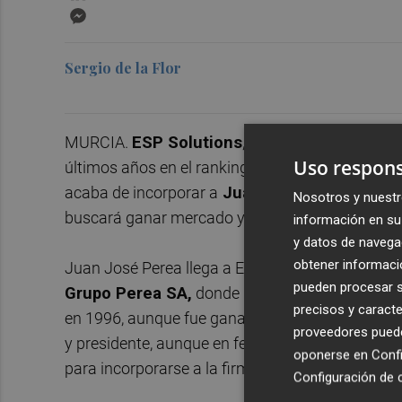
Messenger
Sergio de la Flor
MURCIA.
ESP Solutions
, la firma de transpor
Uso respons
últimos años en el ranking regional del sector, 
acaba de incorporar a
Juan José Perea como 
Nosotros y nuestr
buscará ganar mercado y mejorar el posicionami
información en su 
y datos de navega
obtener informació
Juan José Perea llega a ESP después de
acumul
pueden procesar su
Grupo Perea SA,
donde representaba la segund
precisos y caracte
en 1996, aunque fue ganando responsabilidad des
proveedores pueden
y presidente, aunque en febrero de este año dec
oponerse en
Confi
para incorporarse a la firma murciana.
Configuración de 