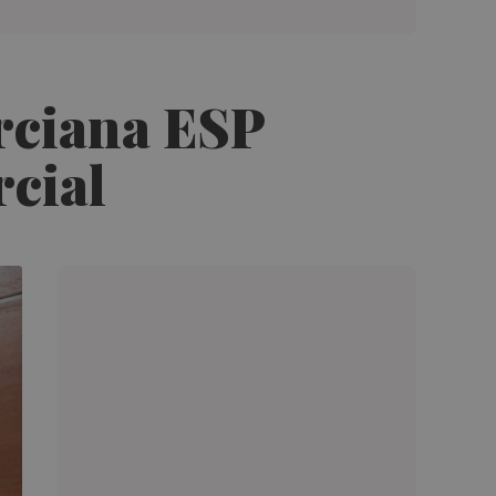
urciana ESP
rcial