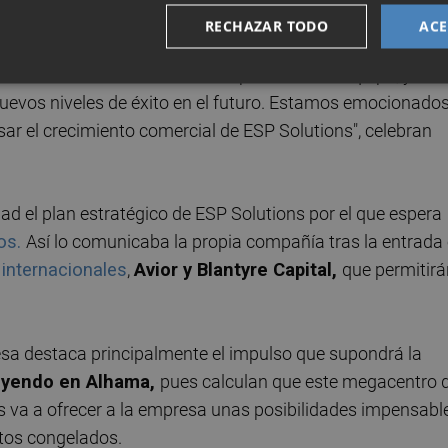
 cargos de alta responsabilidad en el sector del transport
RECHAZAR TODO
ACE
 en el desarrollo de tecnología y conectividad en el
edicación son un activo valioso para nuestro equipo, y
evos niveles de éxito en el futuro. Estamos emocionado
sar el crecimiento comercial de ESP Solutions", celebran
dad el plan estratégico de ESP Solutions por el que espera
ños.
Así lo comunicaba la propia compañía tras la entrada
internacionales
,
Avior y Blantyre Capital,
que permitirá
resa destaca principalmente el impulso que supondrá la
ruyendo en Alhama,
pues calculan que este megacentro 
s va a ofrecer a la empresa unas posibilidades impensabl
tos congelados.