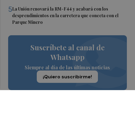
5
La Unión renovará la RM-F44 y acabará con los
desprendimientos en la carretera que conecta con el
Parque Minero
Suscríbete al canal de
Whatsapp
Siempre al día de las últimas noticias
¡Quiero suscribirme!