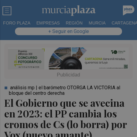
FORO PLAZA
EMPRESAS
REGIÓN
MURCIA
CARTAGEN
+ Seguir en Google
análisis mp | el barómetro OTORGA LA VICTORIA al
bloque del centro derecha
El Gobierno que se avecina
en 2023: el PP cambia los
cromos de Cs (lo borra) por
Vox (nuevo amante)