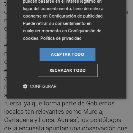
pueden basarse en el interés legítimo en
total y absoluto. Ni un sólo representante
lugar del consentimiento; tiene derecho a
obtendrían. La desaparición es un riesgo que
oponerse en
Configuración de publicidad
.
muchos analistas pronostican, por mucho
Puede retirar su consentimiento en
que Ciudadanos se niegue a aceptarlo. Cree
cualquier momento en
Configuración de
todavía que hay opciones de sobrevivir. Pero
cookies
.
Política de privacidad
el panorama se vuelve negro para los
naranjas. Si los extremos se polarizan, si la
ACEPTAR TODO
derecha se escora y la izquierda se contrae,
el centro se resiente, sin salida. El partido
RECHAZAR TODO
apenas tiene voz en la Asamblea Regional,
relegado en el Grupo Mixto. Y en los
CONFIGURAR
ayuntamientos debería exhibir toda su
fuerza, ya que forma parte de Gobiernos
locales tan relevantes como Murcia,
Cartagena y Lorca. Aun así, los politólogos
de la encuesta apuntan una observación que