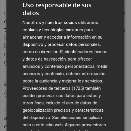
Uso responsable de sus
términos objetivos, un buen resultado para
datos
una formación que hace cuatro años apenas
era un susurro y que en 2019, tras una
Nosotros y nuestros socios utilizamos
tormenta perfecta, sacó cuatro diputados en
cookies y tecnologías similares para
la Asamblea. ¿Cómo encaja Vox este
almacenar y acceder a información en su
dispositivo y procesar datos personales,
barómetro? A medias: bien, pero no
como su dirección IP, identificadores únicos
magnífico. Crecen y son decisivos, pero no
y datos de navegación, para ofrecer
ganadores.
anuncios y contenido personalizados, medir
anuncios y contenido, obtener información
sobre la audiencia y mejorar los servicios.
Proveedores de terceros (1725)
también
pueden procesar sus datos para estos y
otros fines, incluido el uso de datos de
El gran derrotado es Ciudadanos. Todas las
geolocalización precisos y características
alegrías que dejó
el barómetro de otoño
se
del dispositivo. Sus elecciones se aplican
solo a este sitio web. Algunos proveedores
esfumaron este lunes lluvioso. Descalabro