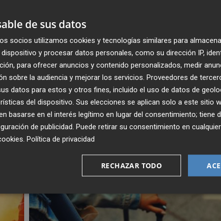
s del
entorno de Mandarache
-que tiene conexión con
no y alrededores del casco histórico. E
l centro
able de sus datos
itual ante eventos que congregan a gran número de
os socios utilizamos cookies y tecnologías similares para almacena
dispositivo y procesar datos personales, como su dirección IP, iden
ción, para ofrecer anuncios y contenido personalizados, medir anun
, 4, 5, 6 y 7
ofrecerán un
horario extraordinario
n sobre la audiencia y mejorar los servicios.
Proveedores de tercer
rugada del 17 de mayo.
s datos para estos y otros fines, incluido el uso de datos de geolo
rísticas del dispositivo. Sus elecciones se aplican solo a este sitio
 basarse en el interés legítimo en lugar del consentimiento; tiene 
A
guración de publicidad
. Puede retirar su consentimiento en cualqu
cookies
.
Política de privacidad
RECHAZAR TODO
ACE