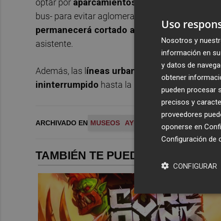
optar por
aparcamientos disuasorios
como lo
bus- para evitar aglomeraciones en el casco urba
Uso respons
permanecerá cortado al tráfico
, como es hab
Nosotros y nuestr
asistente.
información en su 
y datos de navega
Además, las l
íneas urbanas de autobuses 1, 2
obtener informació
ininterrumpido
hasta la 01:30 horas de la mad
pueden procesar su
precisos y caracte
proveedores pueden
ARCHIVADO EN
MUSEOS
AYUNTAMIENTO CARTAGEN
oponerse en
Confi
Configuración de 
TAMBIÉN TE PUEDE INTERESAR
CONFIGURAR