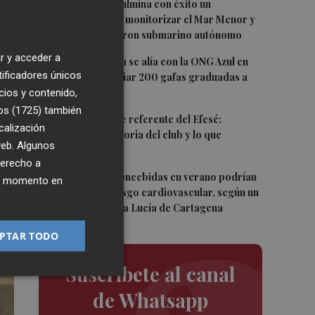
2
UPCT Makers culmina con éxito un
catamarán para monitorizar el Mar Menor y
ya prepara un dron submarino autónomo
r y acceder a
3
Aguas de Murcia se alía con la ONG Azul en
tificadores únicos
Acción para enviar 200 gafas graduadas a
Senegal
cios y contenido,
os (1725)
también
4
Toni Villa, fichaje referente del Efesé:
calización
"Conozco la historia del club y lo que
 web. Algunos
representa"
derecho a
5
Las personas concebidas en verano podrían
ier momento en
tener mayor riesgo cardiovascular, según un
estudio del Santa Lucía de Cartagena
PTAR TODO
Suscríbete al canal
de Whatsapp