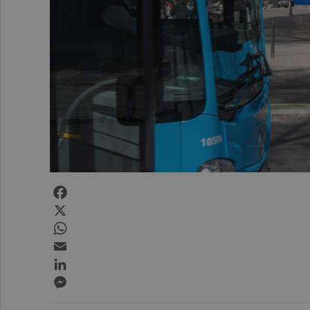
Facebook
X
WhatsApp
Email
LinkedIn
Messenger