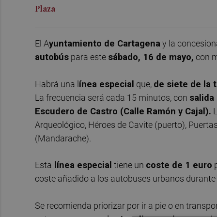
Plaza
El A
yuntamiento de Cartagena
y la concesion
autobús
para este
sábado, 16 de mayo,
con m
Habrá una l
ínea especial
que,
de siete de la
La frecuencia será cada 15 minutos, con
salida
Escudero de Castro (Calle Ramón y Cajal).
L
Arqueológico, Héroes de Cavite (puerto), Puerta
(Mandarache).
Esta
línea especial
tiene un
coste de 1 euro
p
coste añadido a los autobuses urbanos durante t
Se recomienda priorizar por ir a pie o en transpo