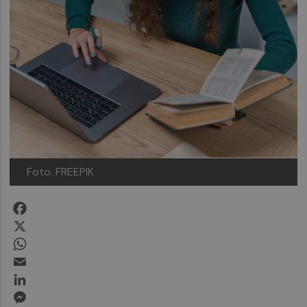
Foto: FREEPIK
Facebook
X
WhatsApp
Email
LinkedIn
Messenger