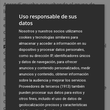
Aprendí mucho escuchando al grupo de
lingüistas del Instituto que refutaba los
Uso responsable de sus
argumentos de la comisión de académicos:
datos
eran compañeras muy preparadas. Eternos
Nosotros y nuestros socios utilizamos
debates sobre el masculino genérico. Fue
cookies y tecnologías similares para
para nota que la RAE equiparara
mujer
almacenar y acceder a información en su
pública
, "prostituta", a
hombre público
: "Aquel
dispositivo y procesar datos personales,
que tiene presencia e influjo en la vida
como su dirección IP, identificadores únicos
social". Hasta 2014 el diccionario mantuvo
y datos de navegación, para ofrecer
que "gozar" era "conocer carnalmente a una
anuncios y contenido personalizados, medir
mujer".
anuncios y contenido, obtener información
sobre la audiencia y mejorar los servicios.
Proveedores de terceros (1913)
también
Todavía en 2017 una universitaria a través de
pueden procesar sus datos para estos y
las redes sociales recogió 170.000 firmas
otros fines, incluido el uso de datos de
contra las definiciones de
"SEXO fuerte"
geolocalización precisos y características
como conjunto de hombres y
"SEXO débil"