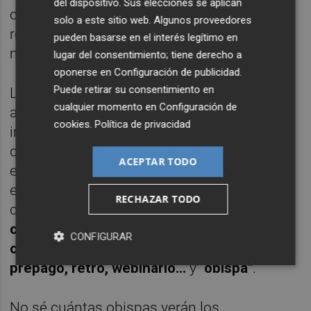
del dispositivo. Sus elecciones se aplican
como conjunto de mujeres. Se montó tal
solo a este sitio web. Algunos proveedores
revuelo que la Academia se comprometió a
pueden basarse en el interés legítimo en
modificarlo en la versión digital.
lugar del consentimiento; tiene derecho a
oponerse en
Configuración de publicidad
.
Puede retirar su consentimiento en
La RAE sostiene desde hace trescientos
cualquier momento en
Configuración de
años que la lengua está viva y que se
cookies
.
Política de privacidad
incorporan al diccionario aquellas palabras
que se usan, que son reflejo de la sociedad
ACEPTAR TODO
en la que viven los hablantes. Imagino que
en coherencia con eso ha incorporado casi
RECHAZAR TODO
cuatro mil nuevas palabras:
ciberacoso,
ciberdelincuencia, geolocalización
,
CONFIGURAR
cisgénero, vapear,
criptomoneda, bitcóin,
prepago, retro, webinario
...
y "
obispa"
.
No sé cuántas obispas verán los