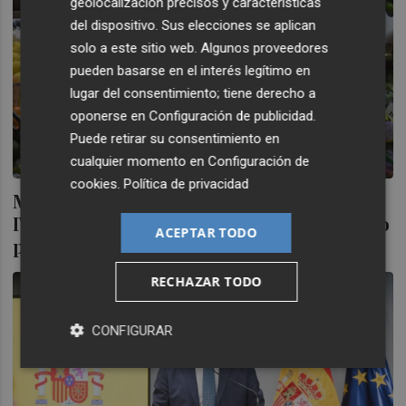
geolocalización precisos y características
del dispositivo. Sus elecciones se aplican
solo a este sitio web. Algunos proveedores
pueden basarse en el interés legítimo en
lugar del consentimiento; tiene derecho a
oponerse en
Configuración de publicidad
.
Puede retirar su consentimiento en
cualquier momento en
Configuración de
cookies
.
Política de privacidad
Montero dice que mantendrá la rebaja del
IVA de alimentos, pero estudia si por tres o
ACEPTAR TODO
por seis meses
RECHAZAR TODO
CONFIGURAR