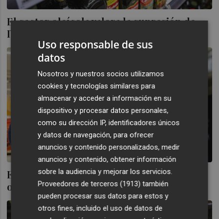
El sector oleícola valora la supresión de
IVA y espera que el precio baje medio euro
Uso responsable de sus
datos
Nosotros y nuestros socios utilizamos
cookies y tecnologías similares para
almacenar y acceder a información en su
dispositivo y procesar datos personales,
como su dirección IP, identificadores únicos
y datos de navegación, para ofrecer
anuncios y contenido personalizados, medir
anuncios y contenido, obtener información
sobre la audiencia y mejorar los servicios.
El Gobierno eliminará el IVA del aceite de
Proveedores de terceros (1913)
también
oliva a partir de julio
pueden procesar sus datos para estos y
otros fines, incluido el uso de datos de