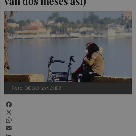
van dos meses así)
Foto: DIEGO SÁNCHEZ
Facebook
X
WhatsApp
Email
LinkedIn