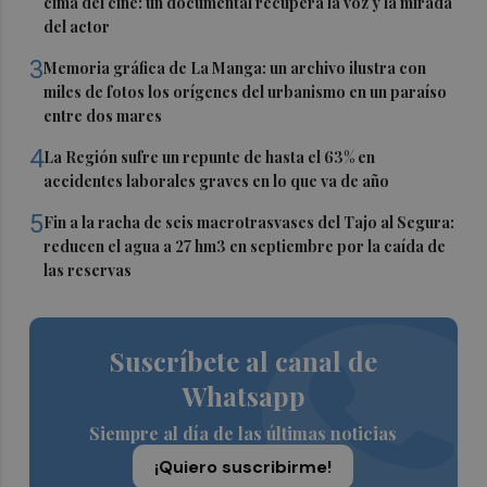
cima del cine: un documental recupera la voz y la mirada
del actor
3
Memoria gráfica de La Manga: un archivo ilustra con
miles de fotos los orígenes del urbanismo en un paraíso
entre dos mares
4
La Región sufre un repunte de hasta el 63% en
accidentes laborales graves en lo que va de año
5
Fin a la racha de seis macrotrasvases del Tajo al Segura:
reducen el agua a 27 hm3 en septiembre por la caída de
las reservas
Suscríbete al canal de
Whatsapp
Siempre al día de las últimas noticias
¡Quiero suscribirme!