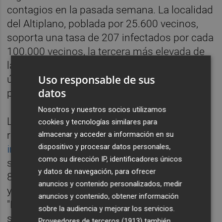
contagios en la pasada semana. La localidad
del Altiplano, poblada por 25.600 vecinos,
soporta una tasa de 207 infectados por cada
100.000 vecinos, la tercera más elevada de
la Comunidad. En concreto, en las dos
Uso responsable de sus
últimas semanas se han detectado 85
datos
positivos, 53 en los últimos siete días.
Nosotros y nuestros socios utilizamos
La curva en la Región ha sufrido un leve
cookies y tecnologías similares para
repunte, al incrementarse en
un 9% la
almacenar y acceder a información en su
dispositivo y procesar datos personales,
incidencia regional
. Esta tasa, no obstante,
como su dirección IP, identificadores únicos
sigue siendo de las más bajas del país, con
y datos de navegación, para ofrecer
89 contagios por cada 100.000 en siete días
anuncios y contenido personalizados, medir
y 171 por cada 100.000 en catorce jornadas.
anuncios y contenido, obtener información
"Hay que intentar que la curva no siga
sobre la audiencia y mejorar los servicios.
subiendo", pedía
Jaime Pérez
, el portavoz
Proveedores de terceros (1913)
también