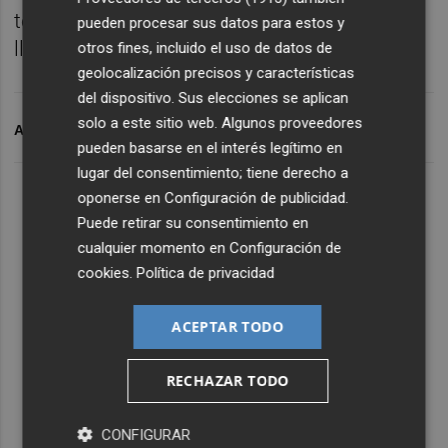
técnico del Comité, quien además hacía un
pueden procesar sus datos para estos y
llamamiento a la responsabilidad.
otros fines, incluido el uso de datos de
geolocalización precisos y características
del dispositivo. Sus elecciones se aplican
solo a este sitio web. Algunos proveedores
ARCHIVADO EN
LOS ALCÁZARES
ABANILLA
pueden basarse en el interés legítimo en
lugar del consentimiento; tiene derecho a
oponerse en
Configuración de publicidad
.
Puede retirar su consentimiento en
cualquier momento en
Configuración de
cookies
.
Política de privacidad
ACEPTAR TODO
RECHAZAR TODO
CONFIGURAR