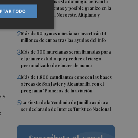
1
Vuelven las lluvias este domingo: activan la
alerta por tormentas y posible granizo en la
PTAR TODO
Vega del Segura, Noroeste, Altiplano y
Guadalentín
de
2
Más de 90 pymes murcianas invertirán 14
millones de euros tras las ayudas del Info
3
Más de 300 murcianas serán llamadas para
el primer estudio que predice el riesgo
personalizado de cáncer de mama
4
Más de 1.800 estudiantes conocen las bases
aéreas de San Javier y Alcantarilla con el
programa 'Pioneros de la aviación'
s y
5
La Fiesta de la Vendimia de Jumilla aspira a
ser declarada de Interés Turístico Nacional
o