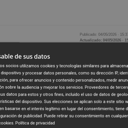
Publicado: 04/05/2026 ·
15:3
Actualizado: 04/05/2026 · 1
able de sus datos
ación de un solar
ubicado en la glorieta de la iglesia de
cio degradado en
una zona verde integrada en el
os socios utilizamos cookies y tecnologías similares para almacena
dispositivo y procesar datos personales, como su dirección IP, iden
ción, para ofrecer anuncios y contenido personalizados, medir anun
n sobre la audiencia y mejorar los servicios.
Proveedores de tercer
de Lorca, contempla la adecuación de un solar actualment
s datos para estos y otros fines, incluido el uso de datos de geolo
ntribuirá a mejorar la imagen urbana y
reforzar el
rísticas del dispositivo. Sus elecciones se aplican solo a este sitio
incipales al Castillo de Lorca.
 basarse en el interés legítimo en lugar del consentimiento; tiene 
guración de publicidad
. Puede retirar su consentimiento en cualqu
 a 28.203,78 euros, con un plazo de ejecución
cookies
.
Política de privacidad