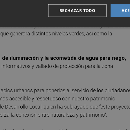
n comenzado, se desarrollarán sobre una superficie de
irán actuaciones previas como desbroce, movimiento de
RECHAZAR TODO
ACE
 granular y supervisión arqueológica. Posteriormente, se
da mediante la ejecución de soleras de hormigón, vallado 
que generará distintos niveles verdes, así como la
 de iluminación y la acometida de agua para riego,
nformativos y vallado de protección para la zona
cios urbanos para ponerlos al servicio de los ciudadano
más accesible y respetuoso con nuestro patrimonio
l de Desarrollo Local, quien ha subrayado que “este proyect
erza la conexión entre naturaleza y patrimonio”.