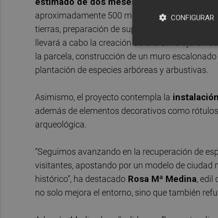
estimado de dos meses.
Las obras, que ya ha
aproximadamente 500 metros cuadrados e inclu
CONFIGURAR
tierras, preparación de superficies con material
llevará a cabo la creación de una zona ajardina
la parcela, construcción de un muro escalonado 
plantación de especies arbóreas y arbustivas.
Asimismo, el proyecto contempla la
instalación
además de elementos decorativos como rótulos i
arqueológica.
“Seguimos avanzando en la recuperación de espa
visitantes, apostando por un modelo de ciudad 
histórico”, ha destacado
Rosa Mª Medina
, edi
no solo mejora el entorno, sino que también refu