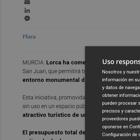
Email
LinkedIn
Messenger
Plaza
Uso respons
MURCIA.
Lorca ha comenzado la renaturaliz
San Juan, que permitirá transformar este espa
Nosotros y nuestr
entorno monumental del Castillo.
información en su 
y datos de navega
obtener informació
Esta iniciativa, promovida por el Ayuntamiento 
pueden procesar su
sin uso en un espacio público ajardinado que co
precisos y caracte
atractivo turístico de uno de los accesos pr
proveedores pueden
oponerse en
Confi
El presupuesto total del proyecto asciende
Configuración de 