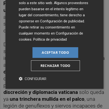
Presidente
de Miguel Ángel Asturias o por
solo a este sitio web. Algunos proveedores
pueden basarse en el interés legítimo en
un doble del último Ceausescu
, sentado
lugar del consentimiento; tiene derecho a
ante el micrófono con los pies colgando
oponerse en
Configuración de publicidad
.
sobre la línea grosera que separa a los míos
Puede retirar su consentimiento en
de los que están contra mí.
cualquier momento en
Configuración de
cookies
.
Política de privacidad
Después de todo, no es que vayamos a
sentir compasión por la compañía de
ACEPTAR TODO
infraestructuras de las tres letras condenada
a competir, a este paso, por
la depuradora
RECHAZAR TODO
de Benichembla
, pero se va haciendo duro
caer en la cuenta de que allí donde
CONFIGURAR
pensábamos que reinaban
inteligencia,
discreción y diplomacia vaticana
solo queda
ya
una trinchera mullida en el palco
, una
legión de genuflexos y siervos incapaces de