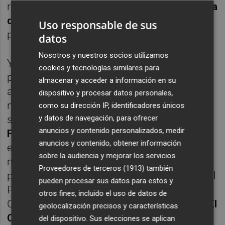
revelándose como
un cura de
trabuco y bota
de vino
, con las polainas y la canana
Uso responsable de sus
perdidas de barro.
datos
Nosotros y nuestros socios utilizamos
Y haciendo memoria, hemos llegado a
cookies y tecnologías similares para
pensar que vivíamos en una ucronía y que
almacenar y acceder a información en su
aquellas elecciones al Madrid del año 2000
dispositivo y procesar datos personales,
no las ganó el magnate de la obra pública
como su dirección IP, identificadores únicos
y datos de navegación, para ofrecer
sino
Juanito Navarro
, pues es ver a ese
anuncios y contenido personalizados, medir
Florentino pugnaz, distraído y enfadado
, a
anuncios y contenido, obtener información
ese señor que exhibe seguro médico,
sobre la audiencia y mejorar los servicios.
maneras de bingo y chorrafuerismo, y
Proveedores de terceros (1913)
también
ponernos a pensar que ya no escuchamos al
pueden procesar sus datos para estos y
Príncipe de Maquiavelo ni a
Il Cortegiano
de
otros fines, incluido el uso de datos de
Castiglione, que nos los han cambiado por
El
geolocalización precisos y características
Chivo
de Vargas Llosa, por
El Señor
del dispositivo. Sus elecciones se aplican