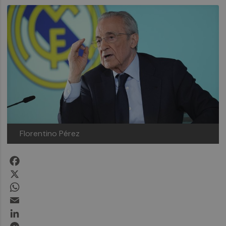
Florentino Pérez
Facebook
X
WhatsApp
Email
LinkedIn
Messenger