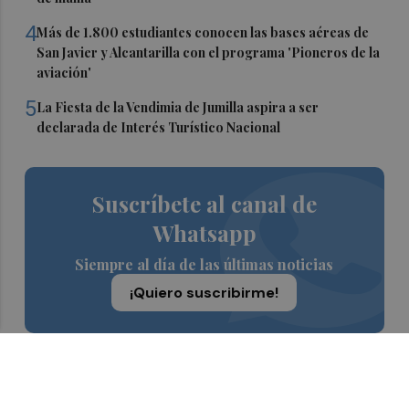
4
Más de 1.800 estudiantes conocen las bases aéreas de
San Javier y Alcantarilla con el programa 'Pioneros de la
aviación'
5
La Fiesta de la Vendimia de Jumilla aspira a ser
declarada de Interés Turístico Nacional
Suscríbete al canal de
Whatsapp
Siempre al día de las últimas noticias
¡Quiero suscribirme!