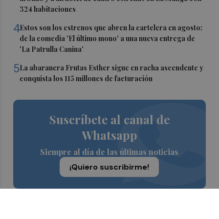
324 habitaciones
4
Estos son los estrenos que abren la cartelera en agosto:
de la comedia 'El último mono' a una nueva entrega de
'La Patrulla Canina'
5
La abaranera Frutas Esther sigue en racha ascendente y
conquista los 115 millones de facturación
Suscríbete al canal de
Whatsapp
Siempre al día de las últimas noticias
¡Quiero suscribirme!