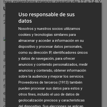
tres miembros menos: pasaría de 17 a 14. Y
Unidas
Podemos
, actualmente en el grupo
Uso responsable de sus
mixto, mantendría su actual representación:
datos
2 escaños.
Nosotros y nuestros socios utilizamos
cookies y tecnologías similares para
almacenar y acceder a información en su
dispositivo y procesar datos personales,
El sondeo, de hecho, pregunta directamente
como su dirección IP, identificadores únicos
y datos de navegación, para ofrecer
a los murcianos por su opinión acerca de la
anuncios y contenido personalizados, medir
moción de censura. En general, con
anuncios y contenido, obtener información
independencia del partido al que votaron, la
sobre la audiencia y mejorar los servicios.
mayoría opina que la moción de censura no
Proveedores de terceros (1913)
también
fue buena idea. Así lo piensa el 59,5% de los
pueden procesar sus datos para estos y
encuestados, mientras que el 20,9% la ve
otros fines, incluido el uso de datos de
bien o muy bien. El resto se divide entre
geolocalización precisos y características
quienes piensan que fue regular, el 12,8%, y
del dispositivo. Sus elecciones se aplican