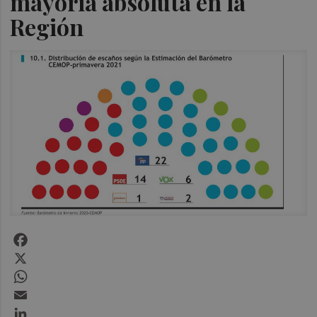
mayoría absoluta en la
Región
Facebook
X
WhatsApp
Email
LinkedIn