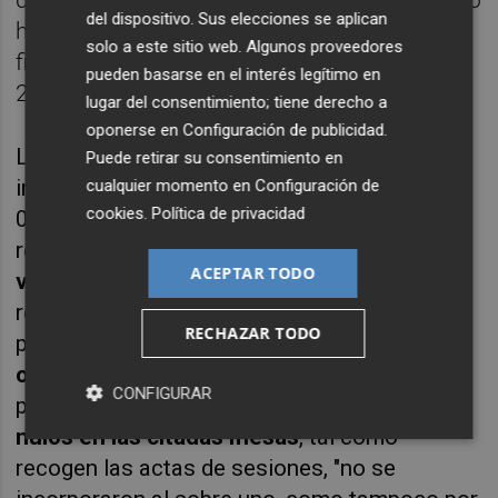
duración de quince días. Empezará a las cero
del dispositivo. Sus elecciones se aplican
horas del viernes 10 de noviembre y
solo a este sitio web. Algunos proveedores
finalizará a las veinticuatro horas del viernes
pueden basarse en el interés legítimo en
24 de noviembre.
lugar del consentimiento; tiene derecho a
oponerse en
Configuración de publicidad
.
Los magistrados señalaron que las
Puede retirar su consentimiento en
irregularidades de las mesas 01-002-B y 01-
cualquier momento en
Configuración de
cookies
.
Política de privacidad
006-A, al no contenerse en los sobres
remitidos a la Junta Electoral de Zona
los 27
ACEPTAR TODO
votos reputados nulos
, "sí pueden ser
relevantes, en cuanto que la formación
RECHAZAR TODO
política recurrente quedó a
tres votos de
obtener un concejal
". En concreto, las
CONFIGURAR
papeletas de los
12 y 15 votos declarados
nulos en las citadas mesas
, tal como
recogen las actas de sesiones, "no se