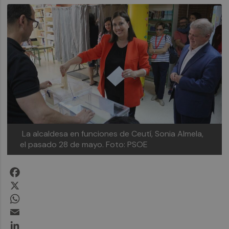
La alcaldesa en funciones de Ceutí, Sonia Almela,
el pasado 28 de mayo. Foto: PSOE
Facebook
X
WhatsApp
Email
LinkedIn