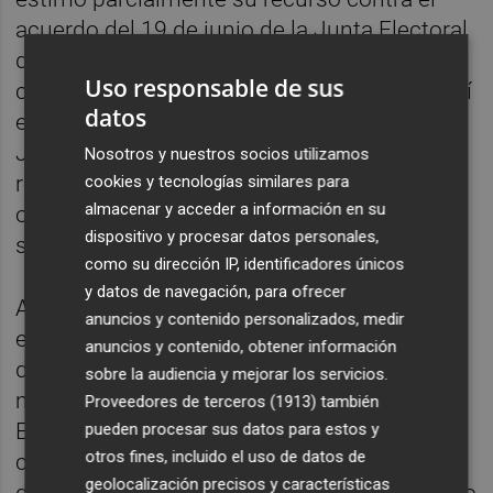
acuerdo del 19 de junio de la Junta Electoral
de Zona de Mula que proclamó los
Uso responsable de sus
candidatos electos al Ayuntamiento de Ceutí
datos
en las elecciones municipales. Además, la
Justicia también declaró la
nulidad de los
Nosotros y nuestros socios utilizamos
resultados en dos mesas del municipio y
cookies y tecnologías similares para
almacenar y acceder a información en su
ordenaba una nueva convocatoria para que
dispositivo y procesar datos personales,
se repita la votación en dichas mesas.
como su dirección IP, identificadores únicos
y datos de navegación, para ofrecer
Ahora, el Consejo de Ministros, actualmente
anuncios y contenido personalizados, medir
en funciones, ha aprobado este lunes el real
anuncios y contenido, obtener información
decreto por el que se convocan comicios
sobre la audiencia y mejorar los servicios.
municipales parciales en 44 municipios de
Proveedores de terceros (1913)
también
España,
entre ellos el propio Ceut
í
. La
pueden procesar sus datos para estos y
otros fines, incluido el uso de datos de
campaña electoral, explican, tendrá una
geolocalización precisos y características