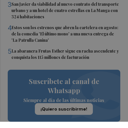
3
San Javier da viabilidad al nuevo contrato del transporte
urbano y a un hotel de cuatro estrellas en La Manga con
324 habitaciones
4
Estos son los estrenos que abren la cartelera en agosto:
de la comedia 'El último mono' a una nueva entrega de
'La Patrulla Canina'
5
La abaranera Frutas Esther sigue en racha ascendente y
conquista los 115 millones de facturación
Suscríbete al canal de
Whatsapp
Siempre al día de las últimas noticias
¡Quiero suscribirme!