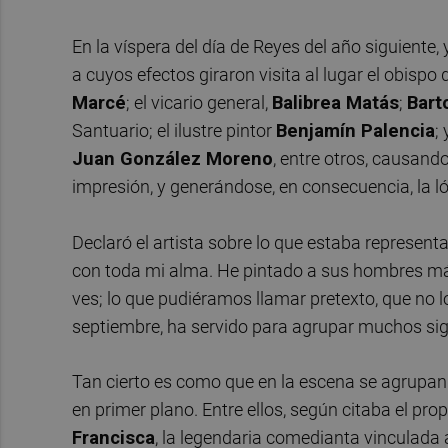
En la víspera del día de Reyes del año siguiente,
a cuyos efectos giraron visita al lugar el obispo 
Marcé
; el vicario general,
Balibrea
Matás
;
Bar
Santuario; el ilustre pintor
Benjamín
Palencia
;
Juan
González
Moreno
, entre otros, causand
impresión, y generándose, en consecuencia, la l
Declaró el artista sobre lo que estaba represent
con toda mi alma. He pintado a sus hombres más
ves; lo que pudiéramos llamar pretexto, que no lo
septiembre, ha servido para agrupar muchos siglo
Tan cierto es como que en la escena se agrupan 
en primer plano. Entre ellos, según citaba el prop
Francisca
, la legendaria comedianta vinculada 