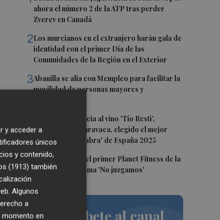
ahora el número 2 de la ATP tras perder
Zverev en Canadá
2
Los murcianos en el extranjero harán gala de
identidad con el primer Día de las
Comunidades de la Región en el Exterior
3
Abanilla se alía con Mempleo para facilitar la
movilidad de personas mayores y
dependientes
4
El queso de Murcia al vino 'Tío Resti',
elaborado en Caravaca, elegido el mejor
r y acceder a
'madurado de cabra' de España 2025
tificadores únicos
cios y contenido,
5
Abre en Murcia el primer Planet Fitness de la
ón
os (1913)
también
Región con su lema 'No juzgamos'
calización
 la
 web. Algunos
e
derecho a
Suscríbete al canal
ier momento en