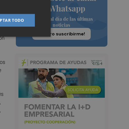
de Whatsapp
Siempre al día de las últimas
PTAR TODO
noticias
,
¡Quiero suscribirme!
ión
sos
e
és
,
,