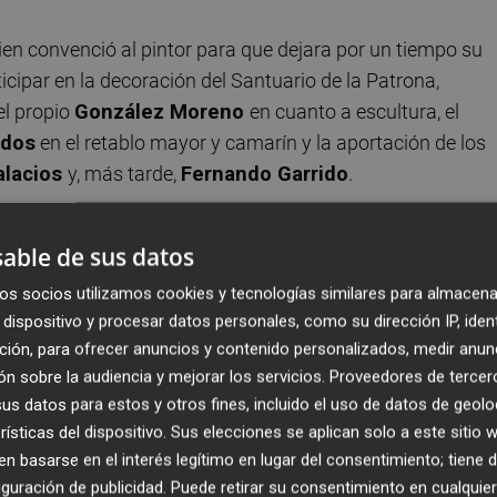
uien convenció al pintor para que dejara por un tiempo su
icipar en la decoración del Santuario de la Patrona,
el propio
González Moreno
en cuanto a escultura, el
ados
en el retablo mayor y camarín y la aportación de los
alacios
y, más tarde,
Fernando Garrido
.
able de sus datos
egresó por unas semanas a su tierra después de 30
os socios utilizamos cookies y tecnologías similares para almacena
dispositivo y procesar datos personales, como su dirección IP, iden
ción, para ofrecer anuncios y contenido personalizados, medir anun
en restaurar el templo tras su saqueo y parcial destrucci
n sobre la audiencia y mejorar los servicios.
Proveedores de tercer
ipal, como elemento más destacado. Y los promotores del
s datos para estos y otros fines, incluido el uso de datos de geolo
usar de los mejores mimbres para ensalzar debidamente a
rísticas del dispositivo. Sus elecciones se aplican solo a este sitio
murcianos desde el siglo XVIII. Y lo resultados, largament
 basarse en el interés legítimo en lugar del consentimiento; tiene 
guración de publicidad
. Puede retirar su consentimiento en cualqu