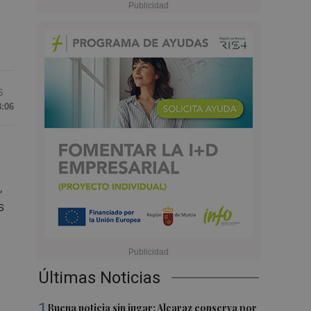
6
8:06
,
s
Últimas Noticias
1
Buena noticia sin jugar: Alcaraz conserva por