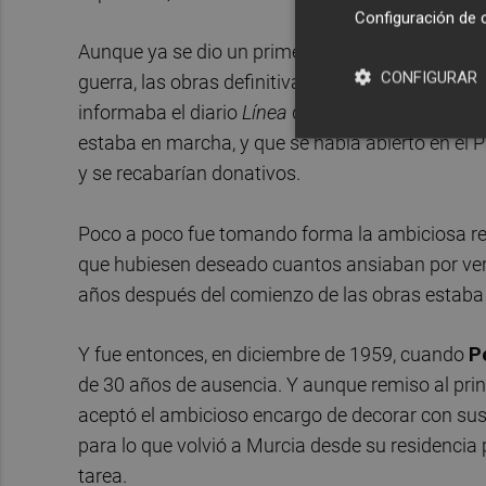
Configuración de 
Aunque ya se dio un primer impulso al embellecim
CONFIGURAR
guerra, las obras definitivas no se acometieron
informaba el diario
Línea
de que la costosa empr
estaba en marcha, y que se había abierto en el 
y se recabarían donativos.
Poco a poco fue tomando forma la ambiciosa rec
que hubiesen deseado cuantos ansiaban por ver de
años después del comienzo de las obras estaba a
Y fue entonces, en diciembre de 1959, cuando
P
de 30 años de ausencia. Y aunque remiso al princ
aceptó el ambicioso encargo de decorar con sus 
para lo que volvió a Murcia desde su residencia 
tarea.