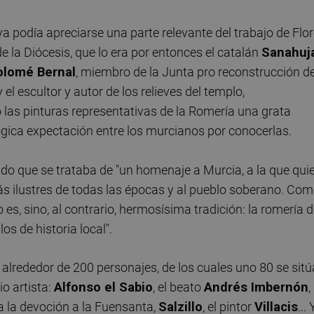
 ya podía apreciarse una parte relevante del trabajo de Flor
de la Diócesis, que lo era por entonces el catalán
Sanahuj
tolomé
Bernal
, miembro de la Junta pro reconstrucción de
 y el escultor y autor de los relieves del templo,
o las pinturas representativas de la Romería una grata
ógica expectación entre los murcianos por conocerlas.
ado que se trataba de "un homenaje a Murcia, a la que qui
 ilustres de todas las épocas y al pueblo soberano. Co
 es, sino, al contrario, hermosísima tradición: la romería 
s de historia local".
alrededor de 200 personajes, de los cuales uno 80 se sit
io artista:
Alfonso el Sabio
, el beato
Andrés Imbernón
,
a la devoción a la Fuensanta,
Salzillo
, el pintor
Villacis
... 