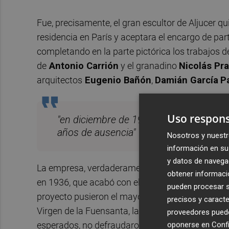
Fue, precisamente, el gran escultor de Aljucer q
residencia en París y aceptara el encargo de part
completando en la parte pictórica los trabajos d
de
Antonio Carrión
y el granadino
Nicolás Pr
arquitectos
Eugenio Bañón
,
Damián García
P
Uso respons
"en diciembre de 1959, Pedro Flores r
años de ausencia"
Nosotros y nuestr
información en su 
y datos de navega
La empresa, verdaderamente sensible, consistía 
obtener informació
en 1936, que acabó con el valioso retablo princ
pueden procesar su
proyecto pusieron el mayor de los empeños en 
precisos y caracte
Virgen de la Fuensanta, la gran devoción de los 
proveedores pueden
esperados, no defraudaron.
oponerse en
Confi