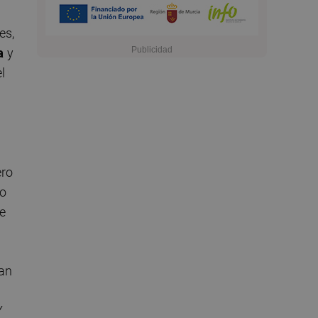
es,
a
y
l
ero
mo
de
úan
Y