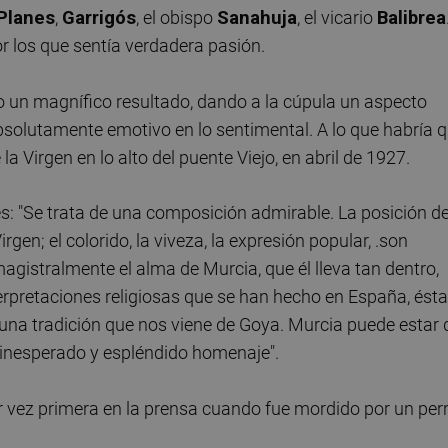
Planes
,
Garrigós
, el obispo
Sanahuja
, el vicario
Balibrea
r los que sentía verdadera pasión.
o un magnífico resultado, dando a la cúpula un aspecto
bsolutamente emotivo en lo sentimental. A lo que habría 
a Virgen en lo alto del puente Viejo, en abril de 1927.
: "Se trata de una composición admirable. La posición d
rgen; el colorido, la viveza, la expresión popular, .son
gistralmente el alma de Murcia, que él lleva tan dentro,
terpretaciones religiosas que se han hecho en España, ésta
una tradición que nos viene de Goya. Murcia puede estar 
 inesperado y espléndido homenaje".
r vez primera en la prensa cuando fue mordido por un per