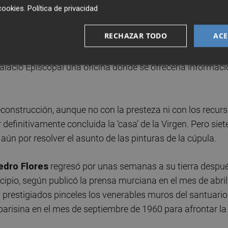
cookies
.
Política de privacidad
iento del entorno y las reparaciones exteriores tras la
RECHAZAR TODO
ACE
 hasta la década de los 50. De hecho, en mayo de 1952
esa, que se cifraba entonces en cinco millones de pesetas
Palacio Episcopal una oficina donde se ofrecería informac
onstrucción, aunque no con la presteza ni con los recur
finitivamente concluida la ‘casa’ de la Virgen. Pero siet
ún por resolver el asunto de las pinturas de la cúpula.
edro Flores
regresó por unas semanas a su tierra despu
ipio, según publicó la prensa murciana en el mes de abril
prestigiados pinceles los venerables muros del santuario
parisina en el mes de septiembre de 1960 para afrontar la