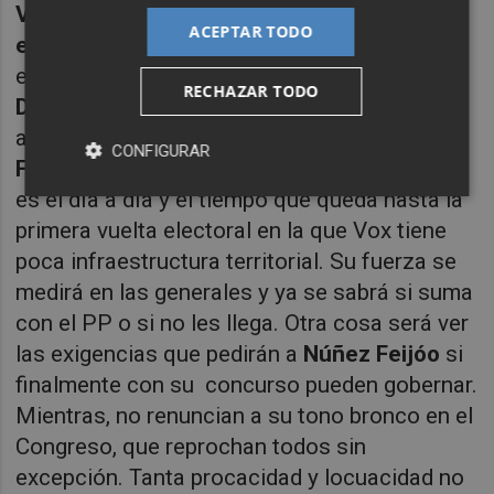
Vox: Santiago Abascal haciendo
ACEPTAR TODO
equilibrios.
Todavía no han evaluado si el
efecto
Olona
les hace daño o no. El perfil de
RECHAZAR TODO
Díaz Ayuso
, al menos en Madrid, les resta
apoyos. Quiere dejarse querer por
Núñez
CONFIGURAR
Feijóo
porque al final le necesitará. Otra cosa
es el día a día y el tiempo que queda hasta la
primera vuelta electoral en la que Vox tiene
poca infraestructura territorial. Su fuerza se
medirá en las generales y ya se sabrá si suma
con el PP o si no les llega. Otra cosa será ver
las exigencias que pedirán a
Núñez
Feijóo
si
finalmente con su concurso pueden gobernar.
Mientras, no renuncian a su tono bronco en el
Congreso, que reprochan todos sin
excepción. Tanta procacidad y locuacidad no