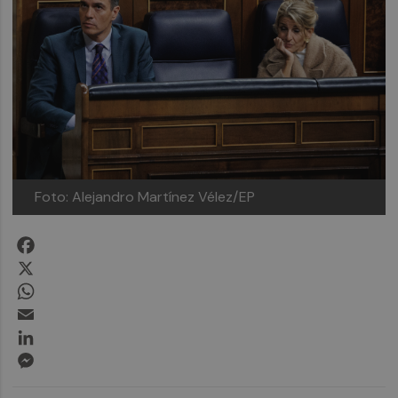
Foto: Alejandro Martínez Vélez/EP
Facebook
X
WhatsApp
Email
LinkedIn
Messenger