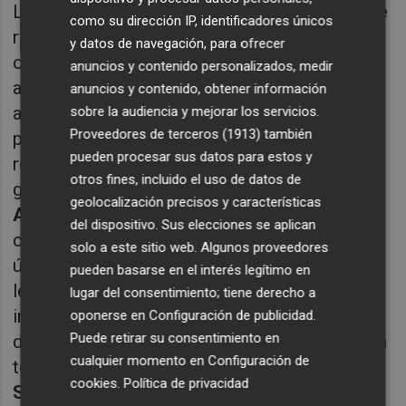
Los populares están contenidos y mirando de
como su dirección IP, identificadores únicos
reojo a lo que ocurre en Ciudadanos. Se
y datos de navegación, para ofrecer
observa con cautela y se espera la llegada de
anuncios y contenido personalizados, medir
algunos de sus militantes más destacados
anuncios y contenido, obtener información
ante el futuro sombrío que se les avecina. Un
sobre la audiencia y mejorar los servicios.
Proveedores de terceros (1913)
también
problema añadido es saber cuál es la fuerza
pueden procesar sus datos para estos y
real de Vox.
Feijóo
al menos de cara a la
otros fines, incluido el uso de datos de
galería no se muestra cómodo con
Santiago
geolocalización precisos y características
Abascal
y quiere restarle votos y eso es
del dispositivo. Sus elecciones se aplican
complicado. La crispación que se vive en las
solo a este sitio web. Algunos proveedores
últimas fechas en el Congreso en ocasiones
pueden basarse en el interés legítimo en
les arrastra y tienen que medir sus
lugar del consentimiento; tiene derecho a
intervenciones. Así que sus cuentas, a pesar
oponerse en
Configuración de publicidad
.
Puede retirar su consentimiento en
de las encuestas no terminan de salir y queda
cualquier momento en
Configuración de
todavía tiempo para las generales, o no si a
cookies
.
Política de privacidad
Sánchez
le da por adelantar las elecciones.