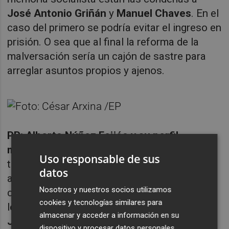
José Antonio Griñán
y
Manuel Chaves
. En el
caso del primero se podría evitar el ingreso en
prisión. O sea que al final la reforma de la
malversación sería un cajón de sastre para
arreglar asuntos propios y ajenos.
PP: Alberto Núñez Feijóo y su perfil
moderado.
Intenta por todos los medios
Uso responsable de sus
tener equilibrio y nada de eufemismos y
datos
alharacas, no es su estilo. Quizás para
Nosotros y nuestros socios utilizamos
compensar ya tiene a
Isabel Díaz Ayuso
que
cookies y tecnologías similares para
le cubre el flanco más a la derecha y a
almacenar y acceder a información en su
Juanma
Moreno
que es su apoyo más claro.
dispositivo y procesar datos personales,