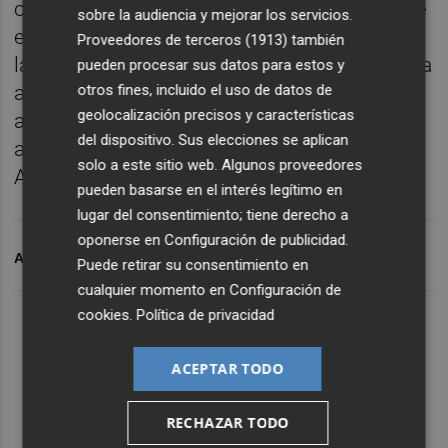
contar con un espacio llamado a convertirse
sobre la audiencia y mejorar los servicios.
en el núcleo de la transformación digital en
Proveedores de terceros (1913)
también
la Región de Murcia y un centro de referencia
pueden procesar sus datos para estos y
otros fines, incluido el uso de datos de
a nivel nacional e incluso europeo, sino que
geolocalización precisos y características
además recuperamos un conjunto
del dispositivo. Sus elecciones se aplican
arquitectónico de gran valor”, declaró López
solo a este sitio web. Algunos proveedores
Aragón.
pueden basarse en el interés legítimo en
lugar del consentimiento; tiene derecho a
oponerse en
Configuración de publicidad
.
ARCHIVADO EN
ESPINARDO
Puede retirar su consentimiento en
cualquier momento en
Configuración de
cookies
.
Política de privacidad
ACEPTAR TODO
RECHAZAR TODO