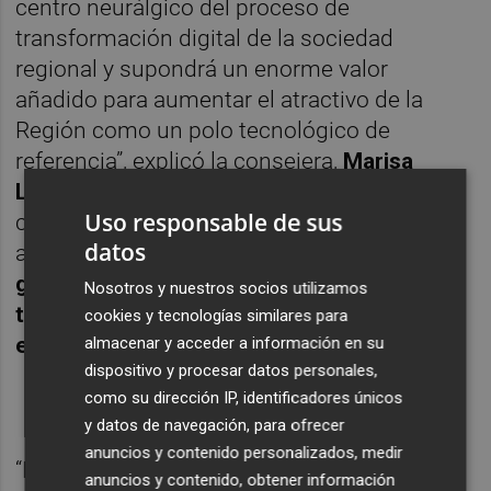
centro neurálgico del proceso de
transformación digital de la sociedad
regional y supondrá un enorme valor
añadido para aumentar el atractivo de la
Región como un polo tecnológico de
referencia”, explicó la consejera,
Marisa
López Aragón
, quien añadió que “contamos
Uso responsable de sus
con un potente ecosistema digital que ha
datos
atraído ya a más de media docena de
grandes multinacionales líderes en
Nosotros y nuestros socios utilizamos
tecnología que van a crear más de 2.000
cookies y tecnologías similares para
empleos”.
almacenar y acceder a información en su
dispositivo y procesar datos personales,
como su dirección IP, identificadores únicos
y datos de navegación, para ofrecer
anuncios y contenido personalizados, medir
“Este proyecto no solo nos va a permitir
anuncios y contenido, obtener información