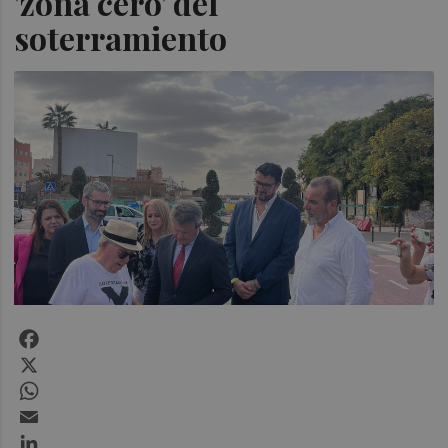
'zona cero' del
soterramiento
Facebook
X
WhatsApp
Email
LinkedIn