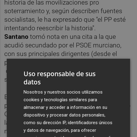
historia de las movilizaciones pro
soterramiento y, según describen fuentes
socialistas, le ha expresado que "el PP esté
intentando reescribir la historia".
Santano
tomó nota en una cita a la que
acudió secundado por el PSOE murciano,
con sus principales dirigentes (desde el
portavoz municipal,
Ginés Ruiz
, hasta
diputados como
Francisco Lucas
, que es el
Uso responsable de sus
secretario general local del PSOE).
datos
Nosotros y nuestros socios utilizamos
El exalcalde de Irún también tenía previsto
cookies y tecnologías similares para
participar en una mesa redonda en el Centro
almacenar y acceder a información en su
Cultural de San Pío X para reflexionar sobre
dispositivo y procesar datos personales,
la importancia del soterramiento en el
como su dirección IP, identificadores únicos
municipio de Murcia. Antes, por la mañana,
y datos de navegación, para ofrecer