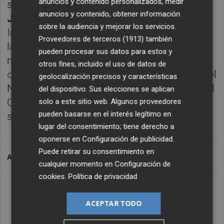
anuncios y contenido personalizados, medir
se reunió con el alcalde Murcia, el popular
anuncios y contenido, obtener información
José Ballesta
, para firmar el protocolo para
sobre la audiencia y mejorar los servicios.
la ampliación del tranvía
hacia precisamente
Proveedores de terceros (1913)
también
la Estación del Carmen. Después, antes de
pueden procesar sus datos para estos y
mediodía, asistió a la presentación de
las
otros fines, incluido el uso de datos de
obras de una vía ciclista
unirá la Vía Verde del
geolocalización precisos y características
Noroeste y el centro comercial Myrtea con el
del dispositivo. Sus elecciones se aplican
Campus de Espinardo. Su próxima parada
solo a este sitio web. Algunos proveedores
pueden basarse en el interés legítimo en
será este martes en Cartagena.
lugar del consentimiento; tiene derecho a
oponerse en
Configuración de publicidad
.
Puede retirar su consentimiento en
ARCHIVADO EN
SOTERRAMIENTO MURCIA
cualquier momento en
Configuración de
cookies
.
Política de privacidad
ACEPTAR TODO