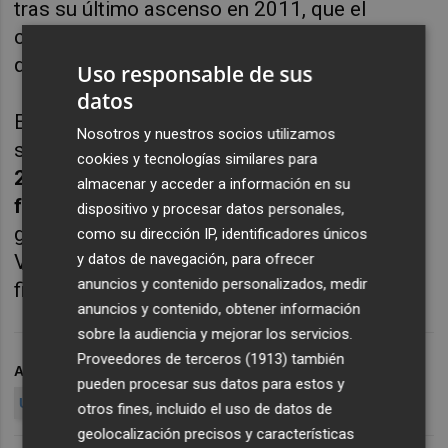
tras su último ascenso en 2011, que el
conjunto murciano acaba con más triunfos
que derrotas en sus partidos como visitante.
Uso responsable de sus
datos
El tan destacado
pasado campeonato
se
Nosotros y nuestros socios utilizamos
saldó con
11 victorias universitarias en sus
cookies y tecnologías similares para
24 desplazamientos ligueros
(
6-11 en la
almacenar y acceder a información en su
fase regular y 5-2 en los play off
, donde
dispositivo y procesar datos personales,
ganó todos sus partidos a domicilio contra el
como su dirección IP, identificadores únicos
y datos de navegación, para ofrecer
Valencia y el Unicaja y cayó en los dos de la
anuncios y contenido personalizados, medir
final ante el Madrid).
anuncios y contenido, obtener información
sobre la audiencia y mejorar los servicios.
Proveedores de terceros (1913)
también
ARCHIVADO EN
BALONCESTO
LIGA ENDESA
pueden procesar sus datos para estos y
UCAM MURCIA CB
otros fines, incluido el uso de datos de
geolocalización precisos y características