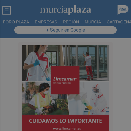
FORO PLAZA
EMPRESAS
REGIÓN
MURCIA
CARTAGEN
+ Seguir en Google