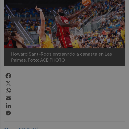
Howard Sant-Roos entranndo a canasta en Las
Palmas.
Foto: ACB PHOTO
Facebook
X
WhatsApp
Email
LinkedIn
Messenger