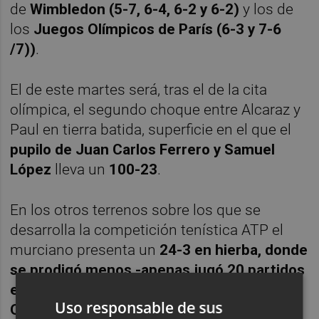
de
Wimbledon (5-7, 6-4, 6-2 y 6-2)
y los de
los
Juegos Olímpicos de París (6-3 y 7-6
/7))
.
El de este martes será, tras el de la cita
olímpica, el segundo choque entre Alcaraz y
Paul en tierra batida, superficie en el que el
pupilo de Juan Carlos Ferrero y Samuel
López
lleva un
100-23
.
En los otros terrenos sobre los que se
desarrolla la competición tenística ATP el
murciano presenta un
24-3 en hierba, donde
se prodigó menos -apenas jugó 20 partidos
en Wimbledon y siete en el ATP 500 de
Uso responsable de sus
Queen's-
y un
119-39 en pista dura, que es