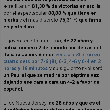
acreditar un
81,30 % de victorias en arcilla
por el espectacular
88,88 % que tiene en
hierba
y el más discreto
75,31 % que firma
en pista dura
.
El joven tenista murciano,
de 22 años y
actual número 2 del mundo por detrás del
italiano Jannik Sinner
,
venció a Shelton
en
cuatro sets por 7-6 (8), 6-3, 4-6 y 6-4 en 3
horas y 19 minutos
y su siguiente rival será
un Paul al que se medirá por séptima vez
dejando ese cara a cara un 4-2 a favor del
español
.
El de Nueva Jersey,
de 28 años y que es el
duodécimo jugador del mundo -su tope es