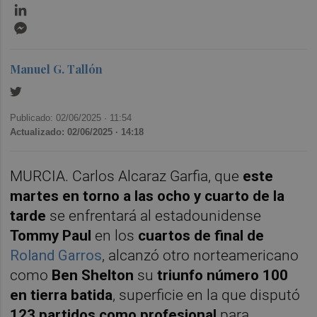
LinkedIn
Messenger
Manuel G. Tallón
Publicado: 02/06/2025 ·
11:54
Actualizado: 02/06/2025 · 14:18
MURCIA. Carlos Alcaraz Garfia, que
este
martes en torno a las ocho y cuarto de la
tarde
se enfrentará al estadounidense
Tommy Paul
en los
cuartos de final de
Roland Garros
, alcanzó otro norteamericano
como
Ben Shelton
su
triunfo número 100
en tierra batida
, superficie en la que disputó
123 partidos como profesional
para