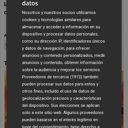
datos
la que acoge la mayoría de los encuentros
del circuito profesional
.
Nosotros y nuestros socios utilizamos
cookies y tecnologías similares para
almacenar y acceder a información en su
dispositivo y procesar datos personales,
ARCHIVADO EN
TENIS
CARLOS ALCARAZ
como su dirección IP, identificadores únicos
ROLAND GARROS
ATP TOUR
y datos de navegación, para ofrecer
anuncios y contenido personalizados, medir
anuncios y contenido, obtener información
TAMBIÉN TE PUEDE INTERESAR
sobre la audiencia y mejorar los servicios.
Proveedores de terceros (1913)
también
pueden procesar sus datos para estos y
otros fines, incluido el uso de datos de
geolocalización precisos y características
del dispositivo. Sus elecciones se aplican
solo a este sitio web. Algunos proveedores
pueden basarse en el interés legítimo en
lugar del consentimiento; tiene derecho a