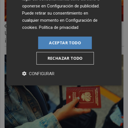
oponerse en
Configuración de publicidad
.
Puede retirar su consentimiento en
cualquier momento en
Configuración de
Corepunk MMORPG
cookies
.
Política de privacidad
Un verdadero MMORPG de la vieja escuela
¡Cómo los de antes, pero mejor!
ACEPTAR TODO
RECHAZAR TODO
CONFIGURAR