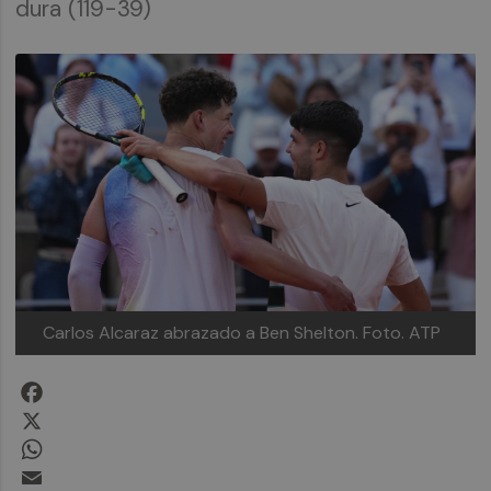
dura (119-39)
Carlos Alcaraz abrazado a Ben Shelton.
Foto. ATP
Facebook
X
WhatsApp
Email