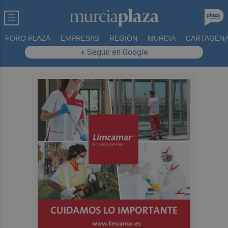
FORO PLAZA
EMPRESAS
REGIÓN
MURCIA
CARTAGEN
+ Seguir en Google