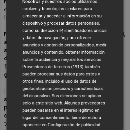
mallorquín Rafa Nadal y el sueco Bjorn Borg
Nosotros y nuestros socios utilizamos
en la arcilla de París parece absolutamente
cookies y tecnologías similares para
almacenar y acceder a información en su
inalcanzable.
dispositivo y procesar datos personales,
como su dirección IP, identificadores únicos
Nadal, profesional desde 2001 y hasta 2024,
y datos de navegación, para ofrecer
acreditó un 96,55 % de victorias -112 por
anuncios y contenido personalizados, medir
sólo 4 derrotas- mientras que Borg, quien
anuncios y contenido, obtener información
desarrolló su carrera al más alto nivel entre
sobre la audiencia y mejorar los servicios.
1971 y 1993, llegó al 96,07 % -49 choques
Proveedores de terceros (1913)
también
ganados y 2 perdidos-
.
pueden procesar sus datos para estos y
otros fines, incluido el uso de datos de
geolocalización precisos y características
El de Manacor arrancó con
31 victorias
del dispositivo. Sus elecciones se aplican
seguidas en sus cinco primeras
solo a este sitio web. Algunos proveedores
participaciones, en las que logró cuatro de
pueden basarse en el interés legítimo en
sus 14 títulos en la pista Philippe Chatrier
,
lugar del consentimiento; tiene derecho a
todo un récord al que ya será muy difícil ya
oponerse en
Configuración de publicidad
.