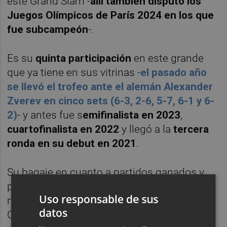
este Grand Slam -
allí también disputó los
Juegos Olímpicos de París 2024 en los que
fue subcampeón
-.
Es su
quinta participación
en este grande
que ya tiene en sus vitrinas -
el pasado año
se llevó el trofeo ante el alemán Alexander
Zverev en cinco sets (6-3, 2-6, 5-7, 6-1 y 6-
2)
- y antes fue s
emifinalista en 2023
,
cuartofinalista en 2022
y llegó a la
tercera
ronda en su debut en 2021
.
Su bagaje en cuanto a partidos ganados y
perdidos en este campeonato es de 20-3, el
Uso responsable de sus
mejor promedio de los "mortales" en la era
datos
Open toda vez que lo que hicieron
el