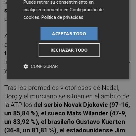
sólo acercarse. El de Sodertalje,
campeón
Puede retirar su consentimiento en
seis veces
en París, cayó en su cuarto
cualquier momento en
Configuración de
cookies
.
Política de privacidad
partido allí.
ACEPTAR TODO
Alcaraz, por su parte, perdió en el tercero y
ahora tiene
abierta una racha de nueve
RECHAZAR TODO
triunfos del tirón
, los siete con los que
levantó la Copa de los Mosqueteros en 2024
CONFIGURAR
y los dos que acumula en esta edición.
Tras los promedios victoriosos de Nadal,
Borg y el murciano se sitúan en el ámbito de
la ATP los d
el serbio Novak Djokovic (97-16,
un 85,84 %), el sueco Mats Wilander (47-9,
un 83,92 %), el brasileño Gustavo Kuerten
(36-8, un 81,81 %), el estadounidense Jim