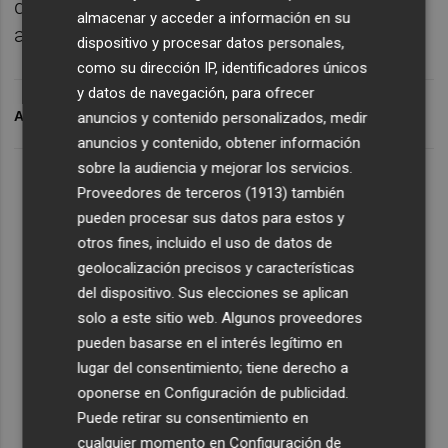
día rodeados de arte, cultura, música, y un
almacenar y acceder a información en su
ambiente inmejorable".
dispositivo y procesar datos personales,
como su dirección IP, identificadores únicos
y datos de navegación, para ofrecer
ARCHIVADO EN
PALMERA FEST
anuncios y contenido personalizados, medir
anuncios y contenido, obtener información
sobre la audiencia y mejorar los servicios.
Proveedores de terceros (1913)
también
pueden procesar sus datos para estos y
otros fines, incluido el uso de datos de
geolocalización precisos y características
del dispositivo. Sus elecciones se aplican
solo a este sitio web. Algunos proveedores
pueden basarse en el interés legítimo en
lugar del consentimiento; tiene derecho a
oponerse en
Configuración de publicidad
.
Puede retirar su consentimiento en
cualquier momento en
Configuración de