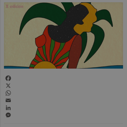
Facebook
X
WhatsApp
Email
LinkedIn
Messenger