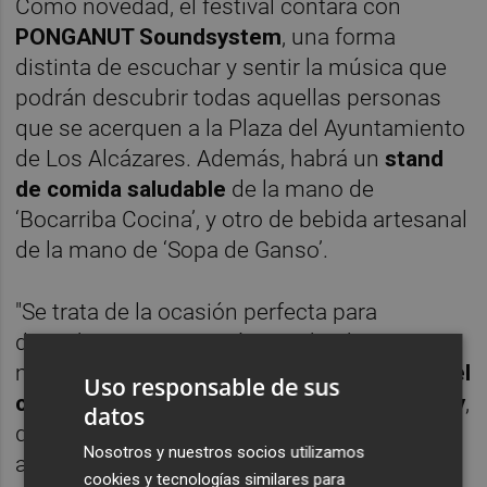
Como novedad, el festival contará con
PONGANUT Soundsystem
, una forma
distinta de escuchar y sentir la música que
podrán descubrir todas aquellas personas
que se acerquen a la Plaza del Ayuntamiento
de Los Alcázares. Además, habrá un
stand
de comida saludable
de la mano de
‘Bocarriba Cocina’, y otro de bebida artesanal
de la mano de ‘Sopa de Ganso’.
"Se trata de la ocasión perfecta para
descubrir creaciones únicas, hechas a
manos y creadas en Murcia", ha asegurado
el
Uso responsable de sus
concejal de Cultura, Antonio López Campoy
,
datos
quien ha animado a asistir al festival para
Nosotros y nuestros socios utilizamos
apoyar al comercio y al arte local "y pasar un
cookies y tecnologías similares para