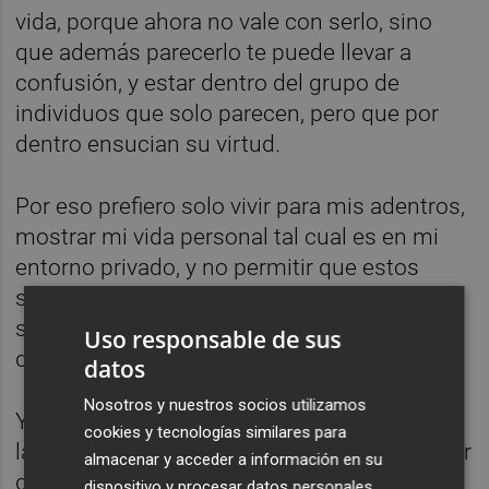
vida, porque ahora no vale con serlo, sino
que además parecerlo te puede llevar a
confusión, y estar dentro del grupo de
individuos que solo parecen, pero que por
dentro ensucian su virtud.
Por eso prefiero solo vivir para mis adentros,
mostrar mi vida personal tal cual es en mi
entorno privado, y no permitir que estos
sucesos como el de la ministra finlandesa
sea objeto de condena, de cese, de quema
Uso responsable de sus
de brujas en resumen.
datos
Nosotros y nuestros socios utilizamos
Y si voy un poco más allá, por qué habla de
cookies y tecnologías similares para
la mujer del
César
, y no del propio
César
. Por
almacenar y acceder a información en su
qué fue
Eva.
Total, la mujer siempre en el
dispositivo y procesar datos personales,