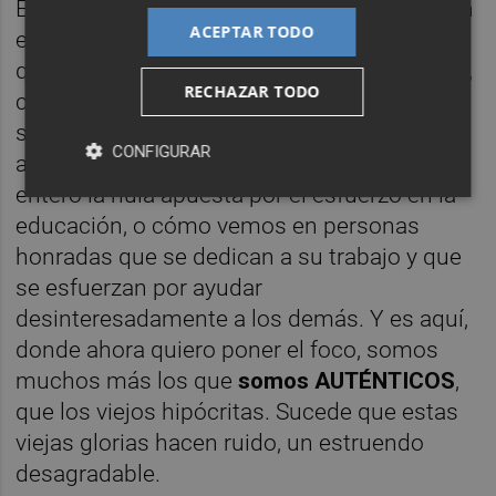
Espero, eso sí, pacientemente, un cambio en
ACEPTAR TODO
el que aún en mí alberga la esperanza. En el
que la sociedad pueda mostrarse tal cual es,
RECHAZAR TODO
como ya está sucediendo en alguna red
social
bereal
, o como sucede con algunos
CONFIGURAR
autores cartageneros que rechazan por
entero la nula apuesta por el esfuerzo en la
educación, o cómo vemos en personas
honradas que se dedican a su trabajo y que
se esfuerzan por ayudar
desinteresadamente a los demás. Y es aquí,
donde ahora quiero poner el foco, somos
muchos más los que
somos AUTÉNTICOS
,
que los viejos hipócritas. Sucede que estas
viejas glorias hacen ruido, un estruendo
desagradable.