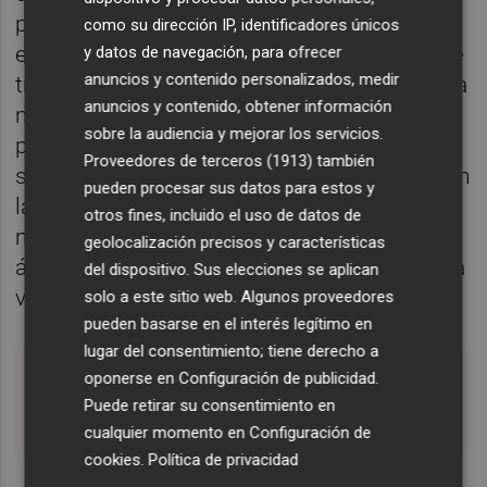
punto de mira. No puedo dejar de exponer
como su dirección IP, identificadores únicos
ese pequeño matiz. Aunque para los que me
y datos de navegación, para ofrecer
anuncios y contenido personalizados, medir
tratáis sabéis que mi mayor referente es otra
anuncios y contenido, obtener información
mujer, una humilde en grado máximo. Hoy
sobre la audiencia y mejorar los servicios.
pediría un poco de humildad para nuestra
Proveedores de terceros (1913)
también
sociedad tan hipócrita. Un poco de verdad en
pueden procesar sus datos para estos y
las relaciones humanas, para no condenar a
otros fines, incluido el uso de datos de
mujeres que tan solo se divertían en su
geolocalización precisos y características
ámbito privado y que a ninguno nos gustaría
del dispositivo. Sus elecciones se aplican
vernos en su posición mediática.
solo a este sitio web. Algunos proveedores
pueden basarse en el interés legítimo en
lugar del consentimiento; tiene derecho a
oponerse en
Configuración de publicidad
.
"hoy convoco a las personas buenas, a las
Puede retirar su consentimiento en
que hacen el bien cuando nadie les mira"
cualquier momento en
Configuración de
cookies
.
Política de privacidad