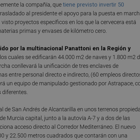
ntemente la compañía, que
tiene previsto invertir 50
 trasladado al presidente el apoyo para la puesta en marc
 visto proyectos específicos en los que la cervecera está
aterias primas y envases de kilómetro cero.
ido por la multinacional Panattoni en la Región y
n los cuales se edificarán 44.000 m2 de naves y 1.800 m2 
rcha conllevará la unificación de tres enclaves de
as entre personal directo e indirecto, (60 empleos directo
erá un equipo de manipulado gestionado por Astrapace, c
 diferentes.
al de San Andrés de Alcantarilla en unos terrenos propied
de Murcia capital, junto a la autovía A-7 y a dos de las
orciona acceso directo al Corredor Mediterráneo. El nuevo
00 y 22.500 metros cuadrados que contarán con una