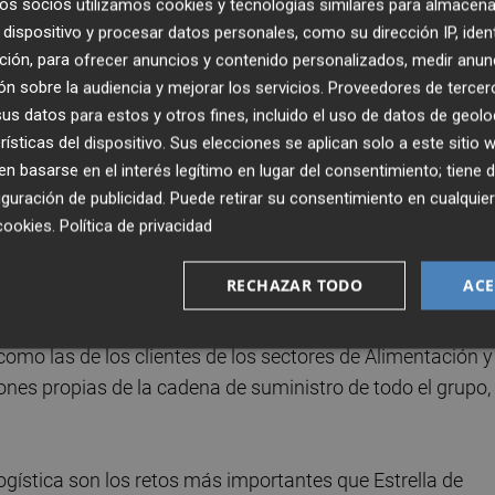
os socios utilizamos cookies y tecnologías similares para almacena
 Murcia, Fernando López Miras
, ha presidido este
dispositivo y procesar datos personales, como su dirección IP, iden
ra del Centro Logístico del Sureste (CLS), acompañado por
ción, para ofrecer anuncios y contenido personalizados, medir anun
sí como por los máximos representantes de las empresas
n sobre la audiencia y mejorar los servicios.
Proveedores de tercer
edro Marín, director general de Estrella de
s datos para estos y otros fines, incluido el uso de datos de geolo
Alfil Logistics,
y
Gustavo Cardozo, director genera
rísticas del dispositivo. Sus elecciones se aplican solo a este sitio
 basarse en el interés legítimo en lugar del consentimiento; tiene 
guración de publicidad
. Puede retirar su consentimiento en cualqu
cookies
.
Política de privacidad
la empresa murciana Urdecon
, está previsto en dos fase
 finales de 2022 para las dos naves. El nuevo Centro
RECHAZAR TODO
ACE
íntegramente por Alfil Logistics,
se ha proyectado para
rador logístico en la Región de Murcia
, entre ellas las
 como las de los clientes de los sectores de Alimentación y
iones propias de la cadena de suministro de todo el grupo,
logística son los retos más importantes que Estrella de