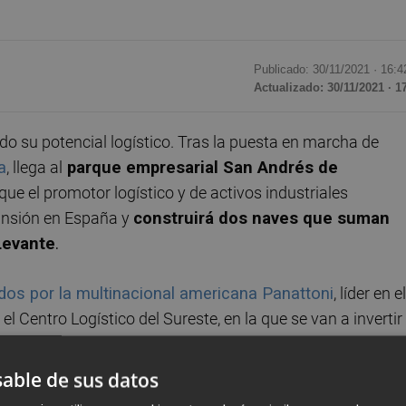
Publicado: 30/11/2021 ·
16:4
Actualizado: 30/11/2021 · 1
 su potencial logístico. Tras la puesta en marcha de
a
, llega al
parque empresarial San Andrés de
que el promotor logístico y de activos industriales
ansión en España y
construirá dos naves que suman
Levante
.
dos por la multinacional americana Panattoni
, líder en el
el Centro Logístico del Sureste, en la que se van a invertir
s,
dará empleo a más de cien personas de forma
able de sus datos