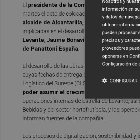
Nosotros y nuestr
El
presidente de la Comunidad Autónoma de
información en su 
martes el acto de colocación de la primera pied
y datos de navega
alcalde de Alcantarilla, Joaquín Buendía
, a
obtener informació
implicadas en el desarrollo del centro logístico,
P
pueden procesar su
Levante
,
Jaume Bonavía, director general de 
precisos y caracte
de Panattoni España
.
proveedores pueden
oponerse en
Confi
Configuración de 
El desarrollo de las obras,
que llevará a cabo 
cuyas fechas de entrega prevista son mediados y
CONFIGURAR
Logístico del Sureste (CLS), que será gestionado 
poder asumir el crecimiento futuro del ope
operaciones internas de Estrella de Levante, así
Bebidas y del sector hortofrutícola, y las operac
informan fuentes de la compañía.
Los procesos de digitalización, sostenibilidad y 