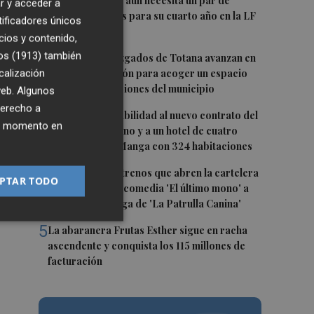
1
El Hozono Jairis aún necesita un par de
r y acceder a
incorporaciones para su cuarto año en la LF
tificadores únicos
 el
Endesa
cios y contenido,
os (1913)
2
también
Los antiguos Juzgados de Totana avanzan en
calización
su transformación para acoger un espacio
l
para las asociaciones del municipio
 web. Algunos
derecho a
3
San Javier da viabilidad al nuevo contrato del
ier momento en
transporte urbano y a un hotel de cuatro
estrellas en La Manga con 324 habitaciones
s,
4
Estos son los estrenos que abren la cartelera
PTAR TODO
en agosto: de la comedia 'El último mono' a
una nueva entrega de 'La Patrulla Canina'
5
La abaranera Frutas Esther sigue en racha
ascendente y conquista los 115 millones de
facturación