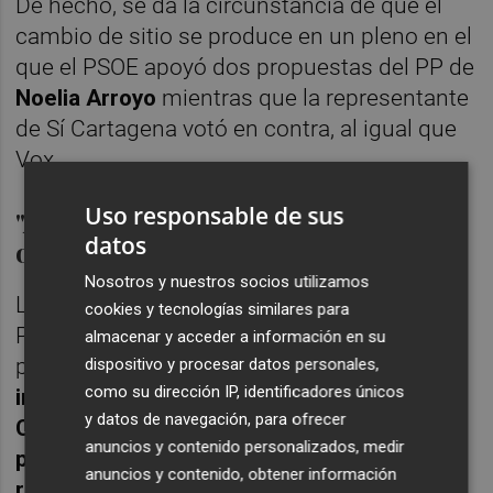
De hecho, se da la circunstancia de que el
cambio de sitio se produce en un pleno en el
que el PSOE apoyó dos propuestas del PP de
Noelia Arroyo
mientras que la representante
de Sí Cartagena votó en contra, al igual que
Vox.
Uso responsable de sus
"Asombrada al ver que el PSOE da
datos
oxígeno a Arroyo"
Nosotros y nuestros socios utilizamos
La dos propuestas aprobadas por el PP y el
cookies y tecnologías similares para
PSOE (que suman mayoría absoluta) fueron,
almacenar y acceder a información en su
por un lado, el
régimen de retribuciones e
dispositivo y procesar datos personales,
como su dirección IP, identificadores únicos
indemnizaciones a los miembros de la
y datos de navegación, para ofrecer
Corporación y asignaciones a grupos
anuncios y contenido personalizados, medir
políticos,
y, por otro lado el
régimen de
anuncios y contenido, obtener información
retribuciones de órganos directivos