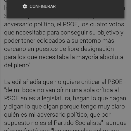
CONFIGURAR
hacían realidad: "El gobierno en minoría de la
Sra. Arroyo encontró en su principal
adversario político, el PSOE, los cuatro votos
que necesitaba para conseguir su objetivo y
poder tener colocados a su entorno más
cercano en puestos de libre designación
para los que necesitaba la mayoría absoluta
del pleno".
La edil añadía que no quiere criticar al PSOE -
"de mi boca no van oír ni una sola crítica al
PSOE en esta legislatura, hagan lo que hagan
y digan lo que digan porque tengo muy claro
quién es mi adversario político, que por
supuesto no es el Partido Socialista"- aunque
sí manifestó que "los concejales del grupo