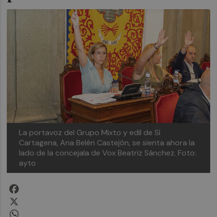
La portavoz del Grupo Mixto y edil de Sí
Cartagena, Ana Belén Castejón, se sienta ahora la
lado de la concejala de Vox Beatriz Sánchez. Foto:
ayto
Facebook
X
WhatsApp