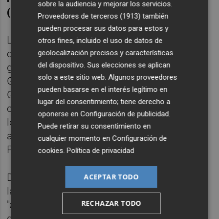
sobre la audiencia y mejorar los servicios.
(coordinadores generales).
Proveedores de terceros (1913)
también
pueden procesar sus datos para estos y
Las retribuciones e indemnizaciones a los
otros fines, incluido el uso de datos de
concejales así como la asignación a los
geolocalización precisos y características
del dispositivo. Sus elecciones se aplican
grupos políticos recibió los votos a favor del
solo a este sitio web. Algunos proveedores
Gobierno (PP) y PSOE, en contra de Vox y
pueden basarse en el interés legítimo en
Grupo Mixto, y la abstención de MC. En el
lugar del consentimiento; tiene derecho a
caso de la segunda propuesta, la referida a
oponerse en
Configuración de publicidad
.
los coordinadores generales, ha resultado
Puede retirar su consentimiento en
acordad con los votos a favor del Gobierno y
cualquier momento en
Configuración de
PSOE, y en contra de MC, Vox y Grupo Mixto.
cookies
.
Política de privacidad
De hecho, una vez conocido el resultado de
ACEPTAR TODO
las votaciones, Castejón expresó su
RECHAZAR TODO
"asombro" tras "comprobar que los rumores"
que le habían llegado durante estos días se