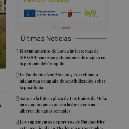
Últimas Noticias
1
El Ayuntamiento de Lorca invierte más de
300.000 euros en actuaciones de mejora en
la pedanía del Campillo
2
La Fundación Azul Marino y Torreblanca
inician una campaña de sensibilización sobre
la posidonia
3
Así será la futura plaza de Los Baños de Mula:
o
un espacio que evoca su historia con una
alberca de aguas termales
4
Los suplementos deportivos de Nutriactivity
estrenan tienda en Thader mientras Dunkin