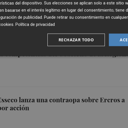
rísticas del dispositivo. Sus elecciones se aplican solo a este sitio
 basarse en el interés legítimo en lugar del consentimiento; tiene 
guración de publicidad
. Puede retirar su consentimiento en cualqu
cookies
.
Política de privacidad
RECHAZAR TODO
ACE
ende su plan de remediación de El Hondón 
as competencias del Gobierno de la Región
 Esseco lanza una contraopa sobre Ercros a
por acción