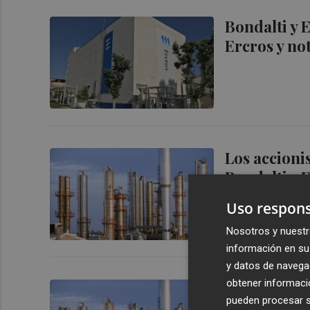
Bondalti y 
Ercros y no
Los accionis
Bondalti y 
Uso respons
Nosotros y nuestr
información en su 
y datos de navega
obtener informació
Los accionis
pueden procesar su
Bondalti y 