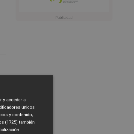
r y acceder a
tificadores únicos
cios y contenido,
os (1725)
también
calización