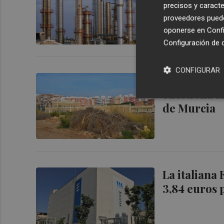
precisos y caracte
proveedores pueden
oponerse en
Confi
Configuración de 
CONFIGURAR
Ercros defi
cuestiona l
de Murcia
La italiana
3,84 euros 