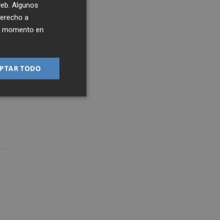
 web. Algunos
derecho a
ier momento en
PTAR TODO
y