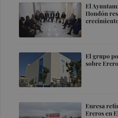
El Ayuntami
Hondón resp
crecimiento
El grupo po
sobre Ercro
Enresa reti
Ercros en 