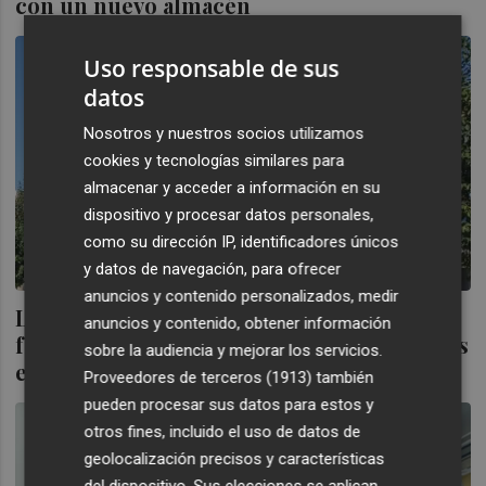
con un nuevo almacén
Uso responsable de sus
datos
Nosotros y nuestros socios utilizamos
cookies y tecnologías similares para
almacenar y acceder a información en su
dispositivo y procesar datos personales,
como su dirección IP, identificadores únicos
y datos de navegación, para ofrecer
anuncios y contenido personalizados, medir
Limcamar prevé incrementar su
anuncios y contenido, obtener información
facturación hasta los 135 millones de euros
sobre la audiencia y mejorar los servicios.
en 2024
Proveedores de terceros (1913)
también
pueden procesar sus datos para estos y
otros fines, incluido el uso de datos de
geolocalización precisos y características
del dispositivo. Sus elecciones se aplican