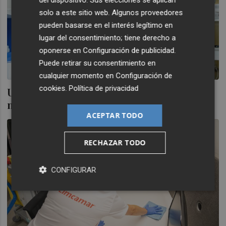
solo a este sitio web. Algunos proveedores
pueden basarse en el interés legítimo en
lugar del consentimiento; tiene derecho a
oponerse en
Configuración de publicidad
.
Puede retirar su consentimiento en
cualquier momento en
Configuración de
cookies
.
Política de privacidad
Un recurso paraliza la adjudicación del
macrocontrato de la limpieza de la Región
ACEPTAR TODO
RECHAZAR TODO
CONFIGURAR