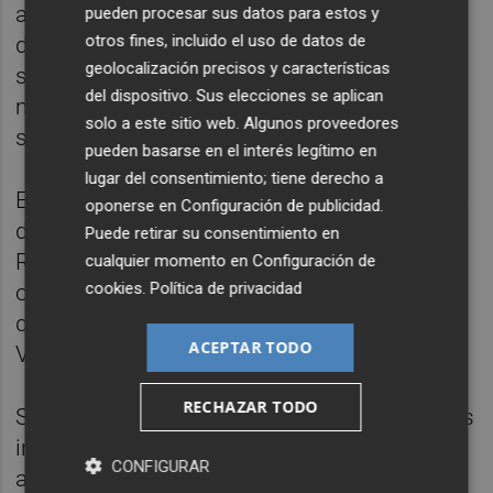
años 2018 y 2019, a pesar haber recibido el
pueden procesar sus datos para estos y
otros fines, incluido el uso de datos de
dinero en su momento para ello, pocas
geolocalización precisos y características
salidas les quedan, salvo apropiarse de los
del dispositivo. Sus elecciones se aplican
méritos ajenos para, por lo menos, dar la
solo a este sitio web. Algunos proveedores
sensación de que algo están haciendo.
pueden basarse en el interés legítimo en
lugar del consentimiento; tiene derecho a
Esta la realidad de la política de vivienda que
oponerse en
Configuración de publicidad
.
desgraciadamente tenemos en nuestra
Puede retirar su consentimiento en
Región, con un Gobierno al que no le queda
cualquier momento en
Configuración de
cookies
.
Política de privacidad
otra que vivir de las rentas, a remolque de lo
que recibe a través del Plan Estatal de
ACEPTAR TODO
Vivienda, porque ellos carecen de Plan.
RECHAZAR TODO
Son muchas las medidas, los proyectos y las
iniciativas que se podrían llevar a cabo para
CONFIGURAR
avanzar en nuestra Región en materia de