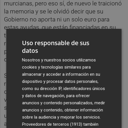
murcianas, pero eso sí, de nuevo le traicionó
la memoria y se le olvidó decir que su
Gobierno no aporta ni un solo euro para
estas ayudas, que están financiadas en su
totalidad por el Ejecutivo Central. Así lo
Uso responsable de sus
recoge la propia orden de convocatoria,
datos
publicada en el BORM el pasado viernes 13
de noviembre.
Nosotros y nuestros socios utilizamos
cookies y tecnologías similares para
almacenar y acceder a información en su
Si quienes desde su cargo tienen la
dispositivo y procesar datos personales,
responsabilidad de gestionar y tomar
como su dirección IP, identificadores únicos
decisiones para garantizar el derecho a la
y datos de navegación, para ofrecer
vivienda de sus vecinos y vecinas pero no
anuncios y contenido personalizados, medir
son capaces de hacerlo, incluso, y por poner
anuncios y contenido, obtener información
un solo ejemplo, ni tan siquiera, han
sobre la audiencia y mejorar los servicios.
abonado aún las ayudas al alquiler de los
Proveedores de terceros (1913)
también