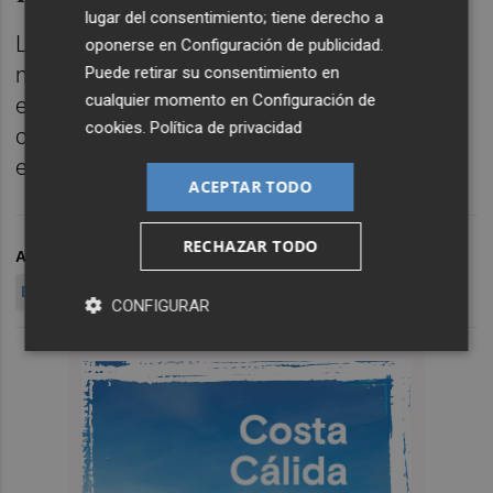
lugar del consentimiento; tiene derecho a
La encuesta ha preguntado a 820
oponerse en
Configuración de publicidad
.
murcianos, todos ellos mayores de edad. El
Puede retirar su consentimiento en
cualquier momento en
Configuración de
error muestral es de un +-3,5. Y todos los
cookies
.
Política de privacidad
cuestionarios se han elaborado por teléfono
entre el 4 y el 14 de mayo.
ACEPTAR TODO
RECHAZAR TODO
ARCHIVADO EN
MARTÍNEZ VIDAL
CEM
ENCUESTA
ENCUESTAS
CONFIGURAR