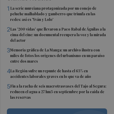
1
La serie murciana protagonizada por un conejo de
peluche malhablado y gamberro que triunfa en las
redes: así es 'Yván y Lolo'
2
Las '200 vidas' que llevaron a Paco Rabal de Águilas a la
cima del cine: un documental recupera la voz y la mirada
del actor
3
Memoria gráfica de La Manga: un archivo ilustra con
miles de fotos los orígenes del urbanismo en un paraíso
entre dos mares
4
La Región sufre un repunte de hasta el 63% en
accidentes laborales graves en lo que va de año
5
Fin a la racha de seis macrotrasvases del Tajo al Segura:
reducen el agua a 27 hm3 en septiembre por la caída de
las reservas