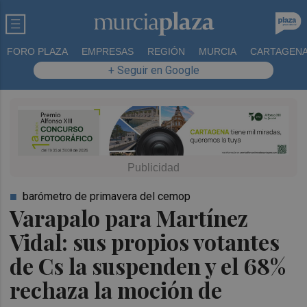
FORO PLAZA
EMPRESAS
REGIÓN
MURCIA
CARTAGEN
+ Seguir en Google
barómetro de primavera del cemop
Varapalo para Martínez
Vidal: sus propios votantes
de Cs la suspenden y el 68%
rechaza la moción de