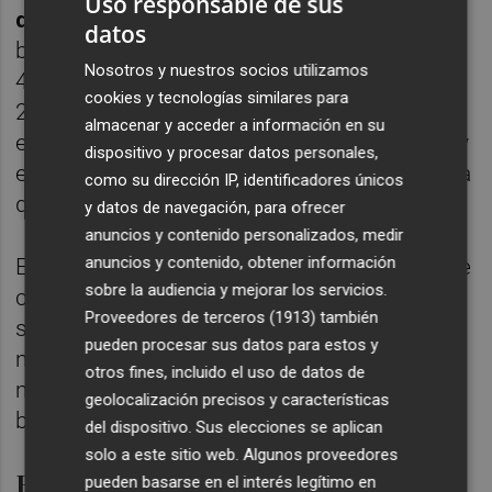
Uso responsable de sus
diez electores
de Ciudadanos no ve con
datos
buenos ojos la moción. En concreto, el
Nosotros y nuestros socios utilizamos
46,2% opina que fue mala decisión y el
cookies y tecnologías similares para
21,5% estima que fue muy mala. En cambio,
almacenar y acceder a información en su
el 3,1% la apoyó con muy buena valoración y
dispositivo y procesar datos personales,
el 7,7% la vio bien. El resto (15,4%) considera
como su dirección IP, identificadores únicos
que fue regular.
y datos de navegación, para ofrecer
anuncios y contenido personalizados, medir
anuncios y contenido, obtener información
En el PSOE, el otro promotor de la moción de
sobre la audiencia y mejorar los servicios.
censura, también hay un rechazo
Proveedores de terceros (1913)
también
significativo de la moción, si bien no es
pueden procesar sus datos para estos y
mayoritario: al 25% le pareció mal y al 9,9%,
otros fines, incluido el uso de datos de
muy mal. En cambio, el 36,2% la respaldó
geolocalización precisos y características
bien y el 10,5, con muy bien.
del dispositivo. Sus elecciones se aplican
solo a este sitio web. Algunos proveedores
Ficha técnica
pueden basarse en el interés legítimo en