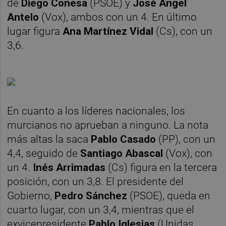
de
Diego Conesa
(PSOE) y
José Ángel
Antelo
(Vox), ambos con un 4. En último
lugar figura
Ana Martínez Vidal
(Cs), con un
3,6.
En cuanto a los líderes nacionales, los
murcianos no aprueban a ninguno. La nota
más altas la saca
Pablo Casado
(PP), con un
4,4, seguido de
Santiago Abascal
(Vox), con
un 4.
Inés Arrimadas
(Cs) figura en la tercera
posición, con un 3,8. El presidente del
Gobierno,
Pedro Sánchez
(PSOE), queda en
cuarto lugar, con un 3,4, mientras que el
exvicepresidente
Pablo Iglesias
(Unidas