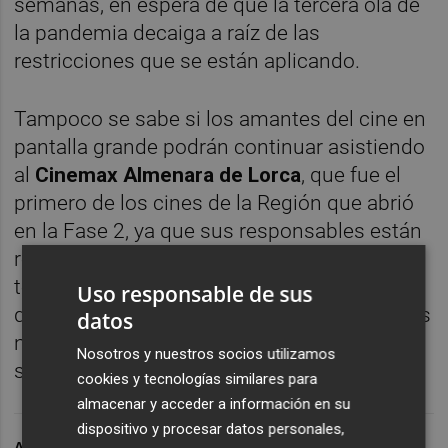
semanas, en espera de que la tercera ola de
la pandemia decaiga a raíz de las
restricciones que se están aplicando.
Tampoco se sabe si los amantes del cine en
pantalla grande podrán continuar asistiendo
al
Cinemax Almenara de Lorca
, que fue el
primero de los cines de la Región que abrió
en la Fase 2, ya que sus responsables están
reajustando los horarios (el último pase
tendría que acabar antes de las 20.00 horas,
Uso responsable de sus
que es lo máximo permitido para actividades
datos
no esenciales) y va a ser muy complicado
Nosotros y nuestros socios utilizamos
seguir con la actividad, aseguran.
cookies y tecnologías similares para
almacenar y acceder a información en su
dispositivo y procesar datos personales,
ARCHIVADO EN