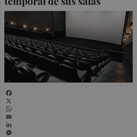
temporal de sus salas
Facebook
X
WhatsApp
Email
LinkedIn
Messenger