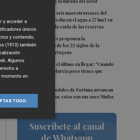
recupera la voz y la mirada del actor
2
Fin a la racha de seis macrotrasvases del
Tajo al Segura: reducen el agua a 27 hm3 en
r y acceder a
s
septiembre por la caída de las reservas
tificadores únicos
s -
cios y contenido,
3
Dos asociaciones proponen la
os (1913)
también
conmemoración de los 22 siglos de la
fundación de Cartagena
calización
 web. Algunos
4
Álvaro Giménez, el último en llegar: "Cuando
derecho a
es
te llama el Real Murcia poco tienes que
ier momento en
pensar"
5
Las Fiestas de Sodales de Fortuna arrancan
este fin de semana: estas son sus once Ninfas
PTAR TODO
Suscríbete al canal
de Whatsapp