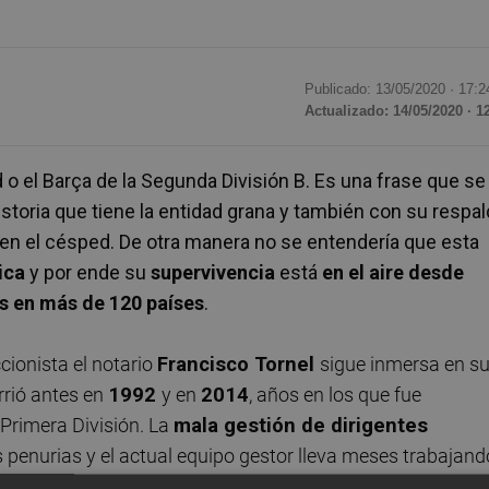
Publicado: 13/05/2020 ·
17:2
Actualizado: 14/05/2020 · 1
 o el Barça de la Segunda División B. Es una frase que se
storia que tiene la entidad grana y también con su respa
 en el césped. De otra manera no se entendería que esta
ica
y por ende su
supervivencia
está
en el aire desde
s en más de 120 países
.
cionista el notario
Francisco Tornel
sigue inmersa en s
rrió antes en
1992
y en
2014
, años en los que fue
Primera División. La
mala gestión de dirigentes
 penurias y el actual equipo gestor lleva meses trabajand
ía ser definitivo
.