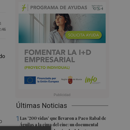
4
2:46
ldo
u
Últimas Noticias
1
Las '200 vidas' que llevaron a Paco Rabal de
o
Águilas a la cima del cine: un documental