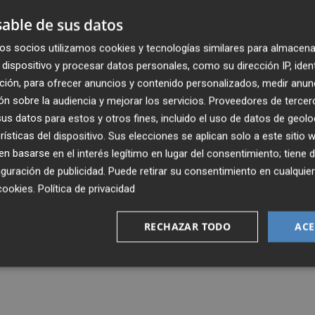
able de sus datos
almente apoyando en las duras sin saber si llegarán las
os socios utilizamos cookies y tecnologías similares para almacena
 pulseras, propiciando colectas o invirtiendo en accione
dispositivo y procesar datos personales, como su dirección IP, iden
una en marcha que lleva recaudados más de
600.000 euro
ción, para ofrecer anuncios y contenido personalizados, medir anun
ar a acreedores.
n sobre la audiencia y mejorar los servicios.
Proveedores de tercer
s datos para estos y otros fines, incluido el uso de datos de geolo
 la que faltan por recaudar
1,6 millones en un mes
ha
rísticas del dispositivo. Sus elecciones se aplican solo a este sitio
 basarse en el interés legítimo en lugar del consentimiento; tiene 
la Región -en torno a 11.000 abonados-, a
muchos rincon
guración de publicidad
. Puede retirar su consentimiento en cualqu
nes, e incluso
más allá de nuestras fronteras
.
cookies
.
Política de privacidad
RECHAZAR TODO
ACE