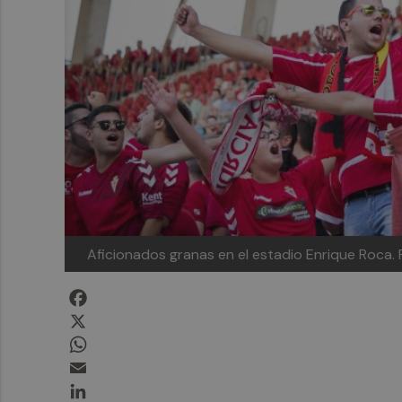
Aficionados granas en el estadio Enrique Roca.
Facebook
X
WhatsApp
Email
LinkedIn