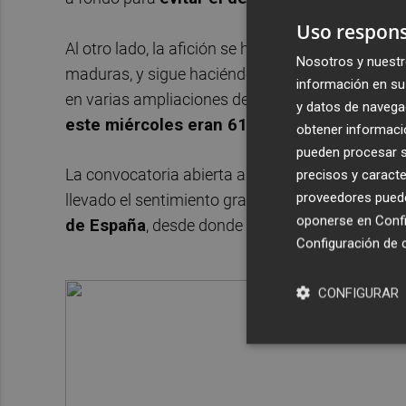
Uso respons
Al otro lado, la afición se ha portado excepcion
Nosotros y nuestr
maduras, y sigue haciéndolo. Ya fuera comprando
información en su 
en varias ampliaciones de capital. Ahora hay 
y datos de navega
este miércoles eran 619.496-
que irán a par
obtener informació
pueden procesar su
La convocatoria abierta a finales de febrero y en
precisos y caracte
proveedores pueden
llevado el sentimiento grana, bien presente en 
oponerse en
Confi
de España
, desde donde se han adquirido accio
Configuración de 
CONFIGURAR