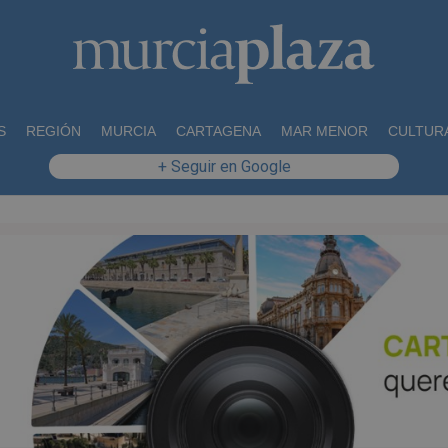
S
REGIÓN
MURCIA
CARTAGENA
MAR MENOR
CULTUR
+ Seguir en Google