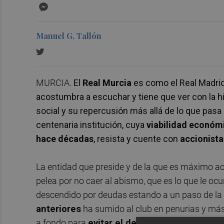
Messenger
Manuel G. Tallón
MURCIA.
El
Real Murcia
es como el Real Madrid
acostumbra a escuchar y tiene que ver con la hi
social y su repercusión más allá de lo que pasa
centenaria institución, cuya
viabilidad económ
hace décadas
, resista y cuente con
accionista
La entidad que preside y de la que es máximo ac
pelea por no caer al abismo, que es lo que le ocu
descendido por deudas estando a un paso de la 
anteriores
ha sumido al club en penurias y más
a fondo para
evitar el descalabro que ya podr