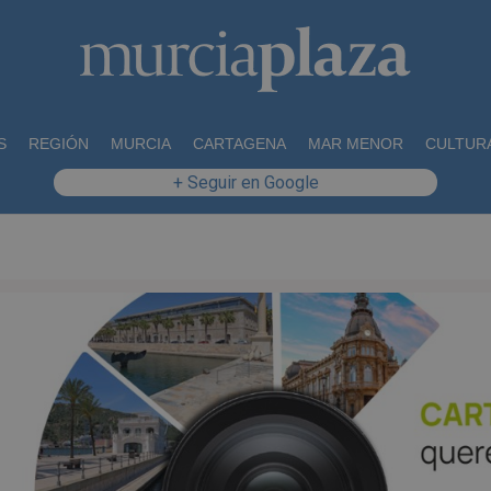
S
REGIÓN
MURCIA
CARTAGENA
MAR MENOR
CULTUR
+ Seguir en Google